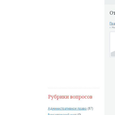
О
Пра
г. М
Рубрики вопросов
Административное право
(87)
Бухгалтерский учет
(0)