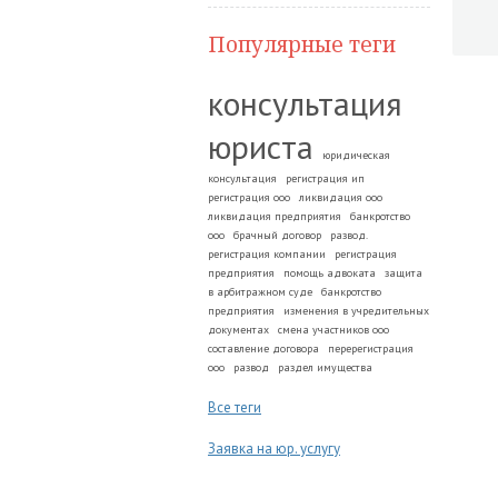
Популярные теги
консультация
юриста
юридическая
консультация
регистрация ип
регистрация ооо
ликвидация ооо
ликвидация предприятия
банкротство
ооо
брачный договор
развод.
регистрация компании
регистрация
предприятия
помощь адвоката
защита
в арбитражном суде
банкротство
предприятия
изменения в учредительных
документах
смена участников ооо
составление договора
перерегистрация
ооо
развод
раздел имущества
Все теги
Заявка на юр. услугу