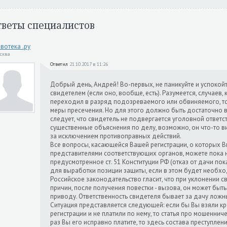
тветы специалистов
вотека .ру
осква
Ответил
21.10.2017 в 11:26
Добрый день, Андрей! Во-первых, не паникуйте и успокойт
свидетелем (если оно, вообще, есть). Разумеется, случаев
переходил в разряд подозреваемого или обвиняемого, то
меры пресечения. Но для этого должно быть достаточно в
следует, что свидетель не подвергается уголовной ответс
существенные объяснения по делу, возможно, он что-то ви
за исключением противоправных действий.
Все вопросы, касающейся Вашей регистрации, о которых В
представителями соответствующих органов, можете пока не
предусмотренное ст. 51 Конституции РФ (отказ от дачи пок
для выработки позиции защиты, если в этом будет необхо
Российское законодательство гласит, что при уклонении с
причин, после получения повестки - вызова, он может быт
приводу. Ответственность свидетеля бывает за дачу ложн
Ситуация представляется следующей: если бы Вы взяли к
регистрации и не платили по нему, то статья про мошенниче
раз Вы его исправно платите, то здесь состава преступлен