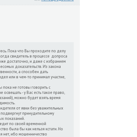
есь. Пока что Вы проходите по делу
, когда свидетель в процессе допроса
же достаточно, и даже с избранием
есомых доказательств. Из закона
твенности, а способен дать
дел или в чем-то принимал участие,
ы пока не готовы говорить с
 освещать - у Вас есть такое право,
азаний), можно будет взять время
димость.
видетеля от явки без уважительных
ь подвергнут принудительному
ых показаний.
редит по своей временной
ство была бы как нельзя кстати. Но
ия нет, ибо мошенничество