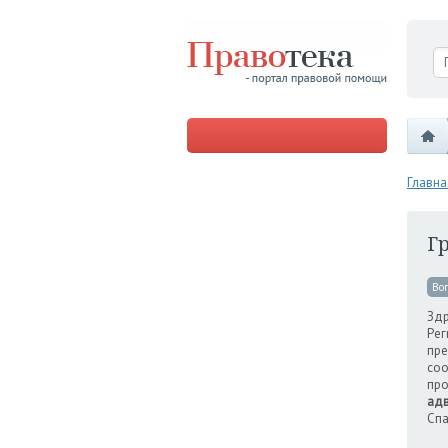
Главна
Г
Во
Здр
Рег
пре
соо
про
адв
Спа