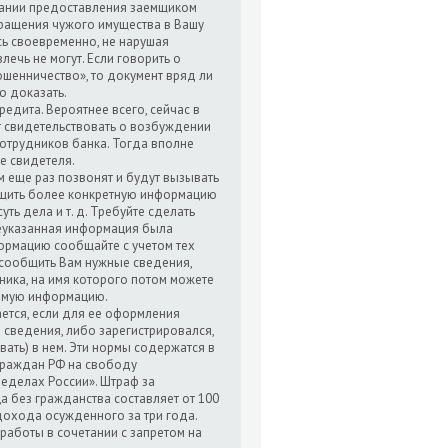
вании предоставления заемщиком
ращения чужого имущества в Вашу
есь своевременно, не нарушая
ечь не могут. Если говорить о
ошенничество», то документ вряд ли
о доказать.
дита. Вероятнее всего, сейчас в
т свидетельствовать о возбуждении
сотрудников банка. Тогда вполне
ве свидетеля.
 еще раз позвонят и будут вызывать
общить более конкретную информацию
уть дела и т. д. Требуйте сделать
шеуказанная информация была
ормацию сообщайте с учетом тех
 сообщить Вам нужные сведения,
ника, на имя которого потом можете
димую информацию.
ется, если для ее оформления
сведения, либо зарегистрировался,
ать) в нем. Эти нормы содержатся в
 граждан РФ на свободу
еделах России». Штраф за
 без гражданства составляет от 100
 дохода осужденного за три года.
работы в сочетании с запретом на