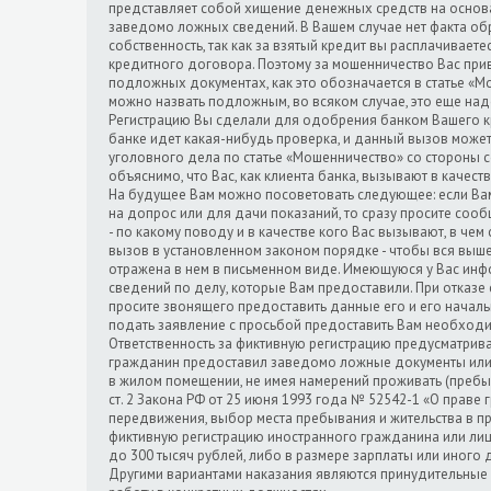
представляет собой хищение денежных средств на осно
заведомо ложных сведений. В Вашем случае нет факта об
собственность, так как за взятый кредит вы расплачивает
кредитного договора. Поэтому за мошенничество Вас привл
подложных документах, как это обозначается в статье «М
можно назвать подложным, во всяком случае, это еще над
Регистрацию Вы сделали для одобрения банком Вашего кре
банке идет какая-нибудь проверка, и данный вызов може
уголовного дела по статье «Мошенничество» со стороны 
объяснимо, что Вас, как клиента банка, вызывают в качест
На будущее Вам можно посоветовать следующее: если Вам
на допрос или для дачи показаний, то сразу просите со
- по какому поводу и в качестве кого Вас вызывают, в чем с
вызов в установленном законом порядке - чтобы вся вы
отражена в нем в письменном виде. Имеющуюся у Вас инф
сведений по делу, которые Вам предоставили. При отказе
просите звонящего предоставить данные его и его началь
подать заявление с просьбой предоставить Вам необхо
Ответственность за фиктивную регистрацию предусматрива
гражданин предоставил заведомо ложные документы или 
в жилом помещении, не имея намерений проживать (пребыв
ст. 2 Закона РФ от 25 июня 1993 года № 52542-1 «О праве
передвижения, выбор места пребывания и жительства в пр
фиктивную регистрацию иностранного гражданина или лица
до 300 тысяч рублей, либо в размере зарплаты или иного
Другими вариантами наказания являются принудительные 