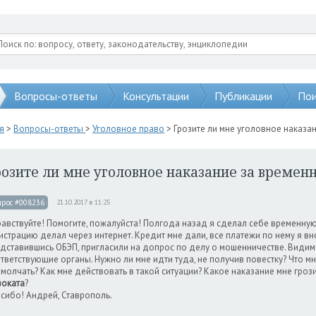
Вопросы-ответы
Консультации
Публикации
Пои
я
>
Вопросы-ответы
>
Уголовное право
> Грозите ли мне уголовное наказа
розите ли мне уголовное наказание за време
прос #008236
21.10.2017 в 11:25
авствуйте! Помогите, пожалуйста! Полгода назад я сделал себе временную 
истрацию делал через интернет. Кредит мне дали, все платежи по нему я в
дставившись ОБЭП, пригласили на допрос по делу о мошенничестве. Видим
тветствующие органы. Нужно ли мне идти туда, не получив повестку? Что мн
молчать? Как мне действовать в такой ситуации? Какое наказание мне гроз
оката
?
сибо! Андрей, Ставрополь.