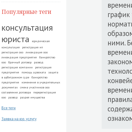
времен
Популярные теги
график
нормат
консультация
образом
юриста
ними. Б
юридическая
консультация
регистрация ип
времен
регистрация ооо
ликвидация ооо
ликвидация предприятия
банкротство
законом
ооо
брачный договор
развод.
регистрация компании
регистрация
техноло
предприятия
помощь адвоката
защита
в арбитражном суде
банкротство
конвей
предприятия
изменения в учредительных
времени
документах
смена участников ооо
составление договора
перерегистрация
правила
ооо
развод
раздел имущества
содерж
Все теги
ознако
Заявка на юр. услугу