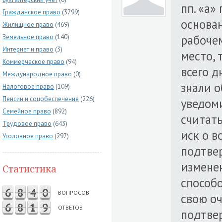
пп. «а» 
Гражданское право
(3799)
основан
Жилищное право
(469)
рабочем
Земельное право
(140)
Интернет и право
(3)
место, 
Коммерческое право
(94)
всего д
Международное право
(0)
знали о
Налоговое право
(109)
Пенсии и соцобеспечение
(226)
уведом
Семейное право
(892)
считать
Трудовое право
(643)
иск о в
Уголовное право
(297)
подтвер
измене
Статистика
способо
6
8
4
0
ВОПРОСОВ
свою о
6
8
1
9
ОТВЕТОВ
подтвер