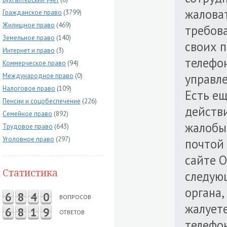
жаловат
Гражданское право
(3799)
Жилищное право
(469)
требов
Земельное право
(140)
своих п
Интернет и право
(3)
телефон
Коммерческое право
(94)
управле
Международное право
(0)
Налоговое право
(109)
Есть ещ
Пенсии и соцобеспечение
(226)
действ
Семейное право
(892)
жалобы
Трудовое право
(643)
Уголовное право
(297)
почтой 
сайте 
Статистика
следую
органа,
6
8
4
0
ВОПРОСОВ
жалуете
6
8
1
9
ОТВЕТОВ
телефон