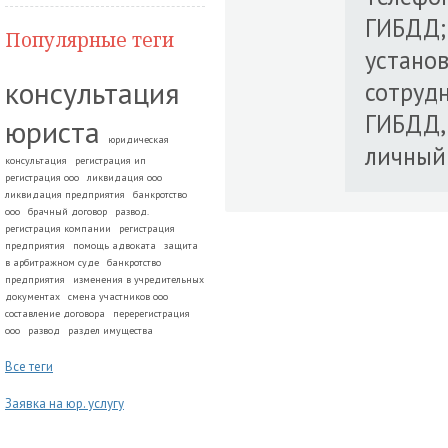
ГИБДД;
Популярные теги
устано
консультация
сотруд
ГИБДД, 
юриста
юридическая
личный 
консультация
регистрация ип
регистрация ооо
ликвидация ооо
ликвидация предприятия
банкротство
ооо
брачный договор
развод.
регистрация компании
регистрация
предприятия
помощь адвоката
защита
в арбитражном суде
банкротство
предприятия
изменения в учредительных
документах
смена участников ооо
составление договора
перерегистрация
ооо
развод
раздел имущества
Все теги
Заявка на юр. услугу