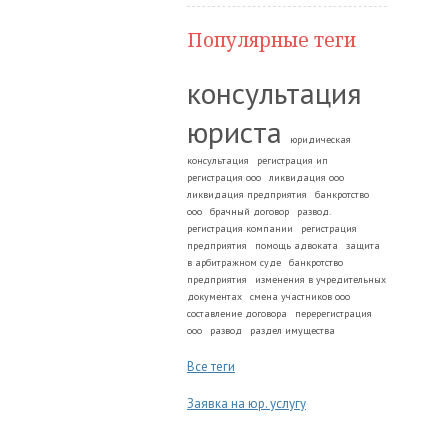
Популярные теги
консультация
юриста
юридическая
консультация
регистрация ип
регистрация ооо
ликвидация ооо
ликвидация предприятия
банкротство
ооо
брачный договор
развод.
регистрация компании
регистрация
предприятия
помощь адвоката
защита
в арбитражном суде
банкротство
предприятия
изменения в учредительных
документах
смена участников ооо
составление договора
перерегистрация
ооо
развод
раздел имущества
Все теги
Заявка на юр. услугу