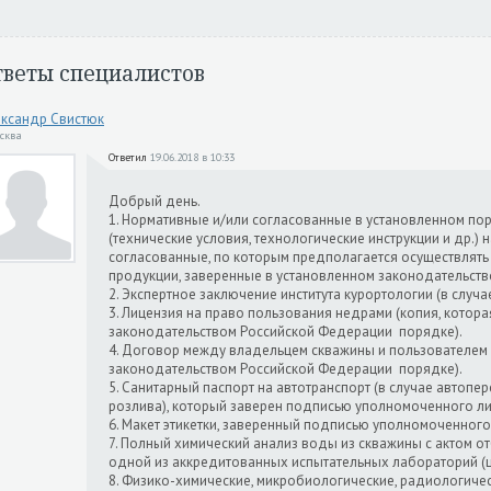
тветы специалистов
ксандр Свистюк
осква
Ответил
19.06.2018 в 10:33
Добрый день.
1. Нормативные и/или согласованные в установленном по
(технические условия, технологические инструкции и др.) 
согласованные, по которым предполагается осуществлят
продукции, заверенные в установленном законодательст
2. Экспертное заключение института курортологии (в случа
3. Лицензия на право пользования недрами (копия, котор
законодательством Российской Федерации порядке).
4. Договор между владельцем скважины и пользователем 
законодательством Российской Федерации порядке).
5. Санитарный паспорт на автотранспорт (в случае автопе
розлива), который заверен подписью уполномоченного ли
6. Макет этикетки, заверенный подписью уполномоченного
7. Полный химический анализ воды из скважины с актом 
одной из аккредитованных испытательных лабораторий (ц
8. Физико-химические, микробиологические, радиологиче