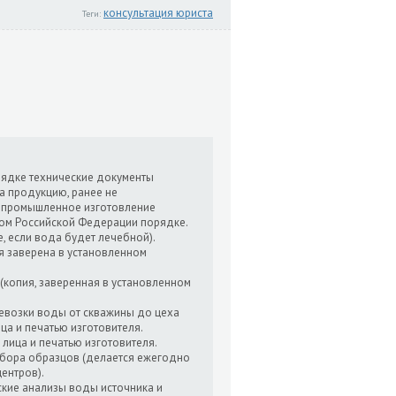
консультация юриста
Теги:
рядке технические документы
на продукцию, ранее не
ь промышленное изготовление
вом Российской Федерации порядке.
е, если вода будет лечебной).
ая заверена в установленном
(копия, заверенная в установленном
ревозки воды от скважины до цеха
ца и печатью изготовителя.
 лица и печатью изготовителя.
отбора образцов (делается ежегодно
ентров).
ские анализы воды источника и