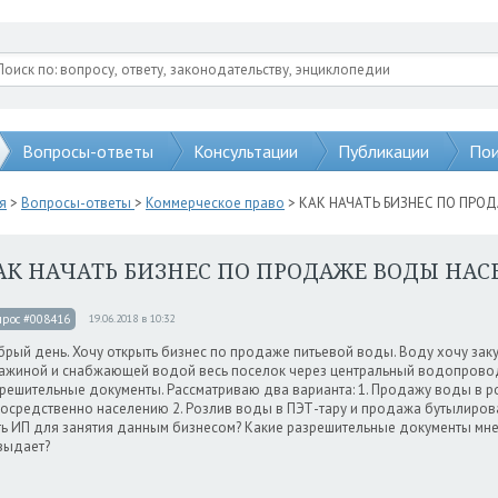
Вопросы-ответы
Консультации
Публикации
Пои
я
>
Вопросы-ответы
>
Коммерческое право
> КАК НАЧАТЬ БИЗНЕС ПО ПР
АК НАЧАТЬ БИЗНЕС ПО ПРОДАЖЕ ВОДЫ НА
прос #008416
19.06.2018 в 10:32
рый день. Хочу открыть бизнес по продаже питьевой воды. Воду хочу зак
ажиной и снабжающей водой весь поселок через центральный водопровод,
решительные документы. Рассматриваю два варианта: 1. Продажу воды в р
осредственно населению 2. Розлив воды в ПЭТ-тару и продажа бутылиров
ь ИП для занятия данным бизнесом? Какие разрешительные документы мне 
выдает?