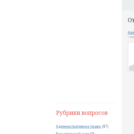
О
Але
г. М
Рубрики вопросов
Административное право
(87)
Бухгалтерский учет
(0)