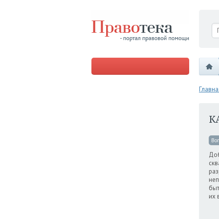
Главна
К
Во
Доб
скв
раз
неп
быт
их 