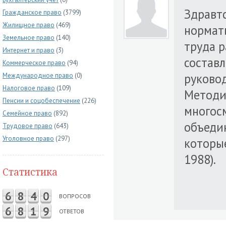
Здравтс
Гражданское право
(3799)
Жилищное право
(469)
нормат
Земельное право
(140)
труда 
Интернет и право
(3)
состав
Коммерческое право
(94)
руково
Международное право
(0)
Налоговое право
(109)
Методи
Пенсии и соцобеспечение
(226)
многос
Семейное право
(892)
объеди
Трудовое право
(643)
Уголовное право
(297)
которы
1988).
Статистика
6
8
4
0
ВОПРОСОВ
6
8
1
9
ОТВЕТОВ