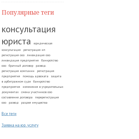
Популярные теги
консультация
юриста
юридическая
консультация
регистрация ип
регистрация ооо
ликвидация ооо
ликвидация предприятия
банкротство
ооо
брачный договор
развод.
регистрация компании
регистрация
предприятия
помощь адвоката
защита
в арбитражном суде
банкротство
предприятия
изменения в учредительных
документах
смена участников ооо
составление договора
перерегистрация
ооо
развод
раздел имущества
Все теги
Заявка на юр. услугу