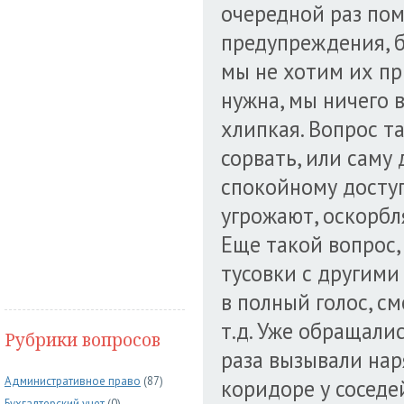
очередной раз поме
предупреждения, б
мы не хотим их пр
нужна, мы ничего 
хлипкая. Вопрос т
сорвать, или саму 
спокойному доступ
угрожают, оскорбля
Еще такой вопрос,
тусовки с другими 
в полный голос, см
т.д. Уже обращалис
Рубрики вопросов
раза вызывали нар
Административное право
(87)
коридоре у соседе
Бухгалтерский учет
(0)