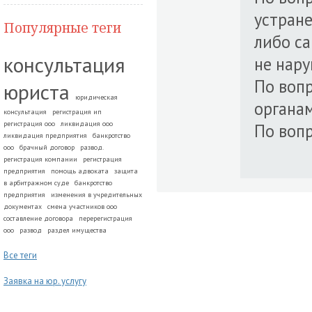
устран
Популярные теги
либо с
консультация
не нару
По вопр
юриста
юридическая
органам
консультация
регистрация ип
регистрация ооо
ликвидация ооо
По вопр
ликвидация предприятия
банкротство
ооо
брачный договор
развод.
регистрация компании
регистрация
предприятия
помощь адвоката
защита
в арбитражном суде
банкротство
предприятия
изменения в учредительных
документах
смена участников ооо
составление договора
перерегистрация
ооо
развод
раздел имущества
Все теги
Заявка на юр. услугу