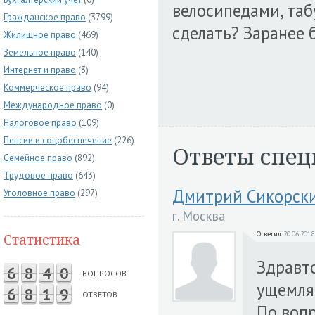
велосипедами, таб
Гражданское право
(3799)
сделать? Заранее 
Жилищное право
(469)
Земельное право
(140)
Интернет и право
(3)
Коммерческое право
(94)
Международное право
(0)
Налоговое право
(109)
Пенсии и соцобеспечение
(226)
Ответы спец
Семейное право
(892)
Трудовое право
(643)
Дмитрий Сикорск
Уголовное право
(297)
г. Москва
Ответил
20.06.2018
Статистика
Здравтс
6
8
4
0
ВОПРОСОВ
ущемля
6
8
1
9
ОТВЕТОВ
По вопр