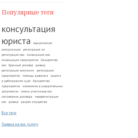
Популярные теги
консультация
юриста
юридическая
консультация
регистрация ип
регистрация ооо
ликвидация ооо
ликвидация предприятия
банкротство
ооо
брачный договор
развод.
регистрация компании
регистрация
предприятия
помощь адвоката
защита
в арбитражном суде
банкротство
предприятия
изменения в учредительных
документах
смена участников ооо
составление договора
перерегистрация
ооо
развод
раздел имущества
Все теги
Заявка на юр. услугу