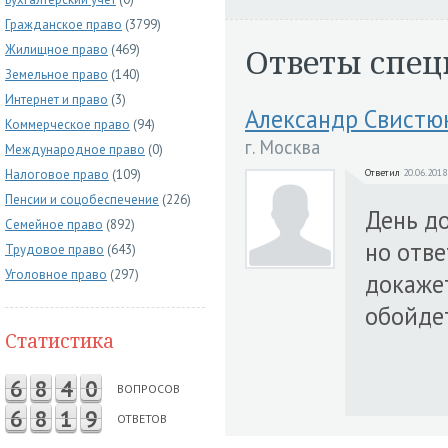
Гражданское право
(3799)
Ответы спец
Жилищное право
(469)
Земельное право
(140)
Интернет и право
(3)
Александр Свистю
Коммерческое право
(94)
г. Москва
Международное право
(0)
Налоговое право
(109)
Ответил
20.06.2018
Пенсии и соцобеспечение
(226)
День до
Семейное право
(892)
но отве
Трудовое право
(643)
Уголовное право
(297)
докажет
обойде
Статистика
6
8
4
0
ВОПРОСОВ
6
8
1
9
ОТВЕТОВ