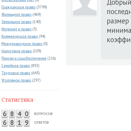
Добрый 
Гражданское право
(3799)
последн
Жилищное право
(469)
размер 
Земельное право
(140)
минимал
Интернет и право
(3)
Коммерческое право
(94)
коэффи
Международное право
(0)
Налоговое право
(109)
Пенсии и соцобеспечение
(226)
Семейное право
(892)
Трудовое право
(643)
Уголовное право
(297)
Статистика
6
8
4
0
ВОПРОСОВ
6
8
1
9
ОТВЕТОВ