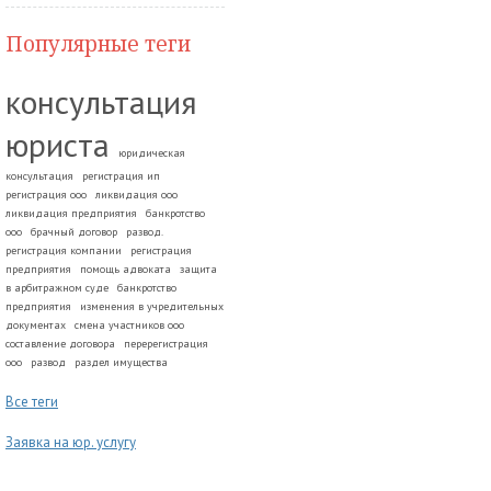
Популярные теги
консультация
юриста
юридическая
консультация
регистрация ип
регистрация ооо
ликвидация ооо
ликвидация предприятия
банкротство
ооо
брачный договор
развод.
регистрация компании
регистрация
предприятия
помощь адвоката
защита
в арбитражном суде
банкротство
предприятия
изменения в учредительных
документах
смена участников ооо
составление договора
перерегистрация
ооо
развод
раздел имущества
Все теги
Заявка на юр. услугу