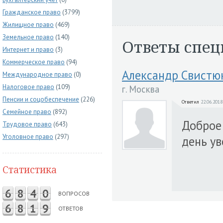
Гражданское право
(3799)
Жилищное право
(469)
Земельное право
(140)
Ответы спец
Интернет и право
(3)
Коммерческое право
(94)
Александр Свистю
Международное право
(0)
Налоговое право
(109)
г. Москва
Пенсии и соцобеспечение
(226)
Ответил
22.06.2018
Семейное право
(892)
Доброе 
Трудовое право
(643)
Уголовное право
(297)
день у
Статистика
6
8
4
0
ВОПРОСОВ
6
8
1
9
ОТВЕТОВ