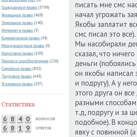
писать мне смс нас
Гражданское право
(3799)
начал угрожать за
Жилищное право
(469)
Якобы заплатит все
Земельное право
(140)
Интернет и право
(3)
смс писал это все).
Коммерческое право
(94)
Мы насобирали ден
Международное право
(0)
сказал, что ничего
Налоговое право
(109)
Пенсии и соцобеспечение
(226)
деньги (побоялись 
Семейное право
(892)
он якобы написал 
Трудовое право
(643)
и подругу). А у нег
Уголовное право
(297)
этого друга он все
разными способами
Статистика
т.д, подругу и за 
6
8
4
0
ВОПРОСОВ
подобное). В конц
6
8
1
9
ОТВЕТОВ
явку с повинной (