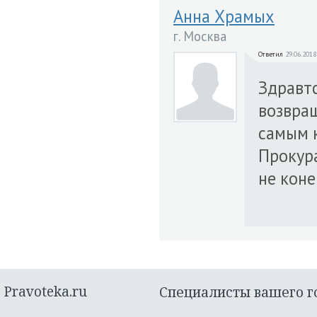
Анна Храмых
г. Москва
Ответил
29.06.2018
Здравтс
возвращ
самым к
Прокура
не коне
Pravoteka.ru
Специалисты вашего г