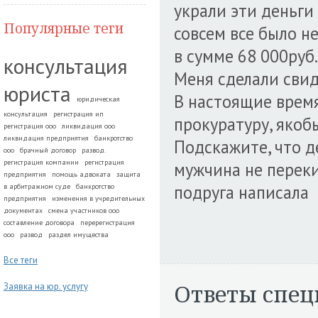
украли эти деньги 
Популярные теги
совсем все было н
в сумме 68 000руб.
консультация
Меня сделали свид
юриста
В настоящие время
юридическая
консультация
регистрация ип
прокуратуру, якобы
регистрация ооо
ликвидация ооо
ликвидация предприятия
банкротство
Подскажите, что д
ооо
брачный договор
развод.
регистрация компании
регистрация
мужчина не перекин
предприятия
помощь адвоката
защита
подруга написала
в арбитражном суде
банкротство
предприятия
изменения в учредительных
документах
смена участников ооо
составление договора
перерегистрация
ооо
развод
раздел имущества
Все теги
Ответы спец
Заявка на юр. услугу