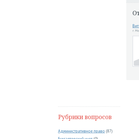
О
Вит
г. М
Рубрики вопросов
Административное право
(87)
Бухгалтерский учет
(0)