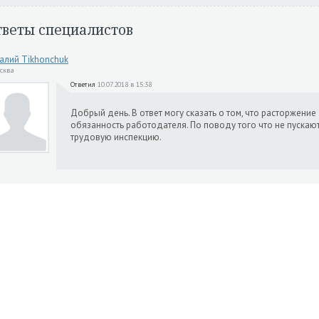
тветы специалистов
алий Tikhonchuk
осква
Ответил
10.07.2018 в 15:38
Добрый день. В ответ могу сказать о том, что расторжение
обязанность работодателя. По поводу того что не пускают
трудовую инспекцию.