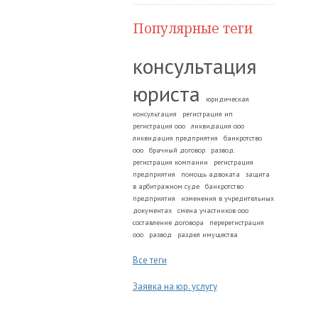
Популярные теги
консультация
юриста
юридическая
консультация
регистрация ип
регистрация ооо
ликвидация ооо
ликвидация предприятия
банкротство
ооо
брачный договор
развод.
регистрация компании
регистрация
предприятия
помощь адвоката
защита
в арбитражном суде
банкротство
предприятия
изменения в учредительных
документах
смена участников ооо
составление договора
перерегистрация
ооо
развод
раздел имущества
Все теги
Заявка на юр. услугу