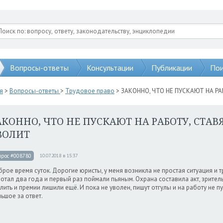
Вопросы-ответы
Консультации
Публикации
Пои
я
>
Вопросы-ответы
>
Трудовое право
> ЗАКОННО, ЧТО НЕ ПУСКАЮТ НА Р
АКОННО, ЧТО НЕ ПУСКАЮТ НА РАБОТУ, СТАВ
ВОЛИТ
прос #008780
10.07.2018 в 15:37
рое время суток. Дорогие юристы, у меня возникла не простая ситуация и т
отал два года и первый раз поймали пьяным. Охрана составила акт, зрител
лить и премии лишили ещё. И пока не уволен, пишут отгулы и на работу не п
ьшое за ответ.