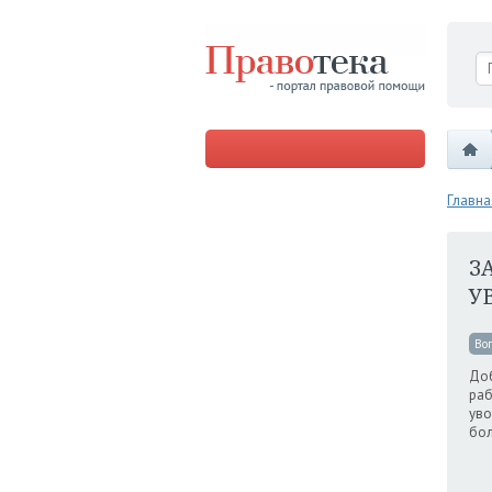
Главна
З
У
Во
Доб
раб
уво
бол