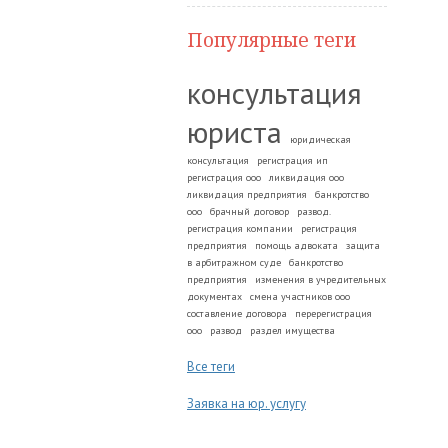
Популярные теги
консультация
юриста
юридическая
консультация
регистрация ип
регистрация ооо
ликвидация ооо
ликвидация предприятия
банкротство
ооо
брачный договор
развод.
регистрация компании
регистрация
предприятия
помощь адвоката
защита
в арбитражном суде
банкротство
предприятия
изменения в учредительных
документах
смена участников ооо
составление договора
перерегистрация
ооо
развод
раздел имущества
Все теги
Заявка на юр. услугу