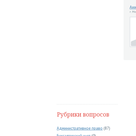
Ан
г. М
Рубрики вопросов
Административное право
(87)
Бухгалтерский учет
(0)