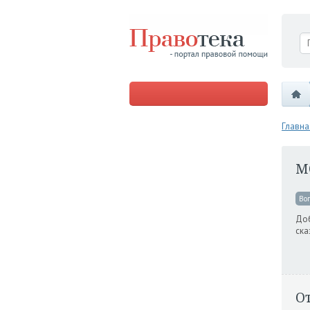
Главна
М
Во
Доб
ска
О