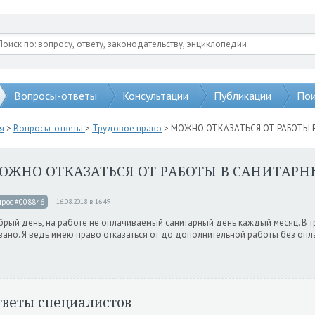
Вопросы-ответы
Консультации
Публикации
Пои
я
>
Вопросы-ответы
>
Трудовое право
> МОЖНО ОТКАЗАТЬСЯ ОТ РАБОТЫ 
ОЖНО ОТКАЗАТЬСЯ ОТ РАБОТЫ В САНИТАРН
прос #008846
16.08.2018 в 16:49
рый день, на работе не оплачиваемый санитарный день каждый месяц. В 
зано. Я ведь имею право отказаться от до дополнительной работы без оп
тветы специалистов