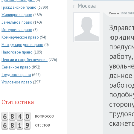
г. Москва
Гражданское право
(3799)
Ответил
19.08.2018
Жилищное право
(469)
Земельное право
(140)
Здравст
Интернет и право
(3)
юридич
Коммерческое право
(94)
предус
Международное право
(0)
Налоговое право
(109)
работу,
Пенсии и соцобеспечение
(226)
увольне
Семейное право
(892)
данное
Трудовое право
(643)
Уголовное право
(297)
работод
подобн
Статистика
сторону
трудово
6
8
4
0
ВОПРОСОВ
скажет
6
8
1
9
ОТВЕТОВ