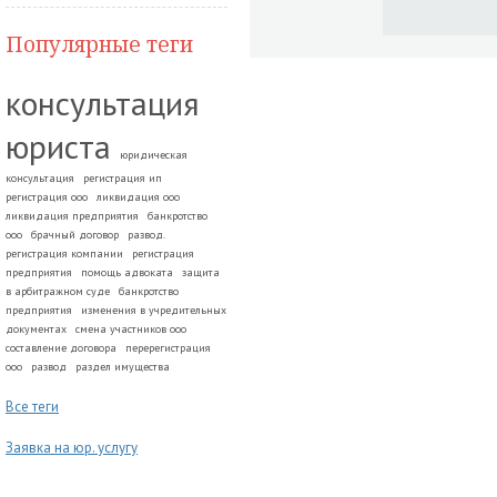
Популярные теги
консультация
юриста
юридическая
консультация
регистрация ип
регистрация ооо
ликвидация ооо
ликвидация предприятия
банкротство
ооо
брачный договор
развод.
регистрация компании
регистрация
предприятия
помощь адвоката
защита
в арбитражном суде
банкротство
предприятия
изменения в учредительных
документах
смена участников ооо
составление договора
перерегистрация
ооо
развод
раздел имущества
Все теги
Заявка на юр. услугу