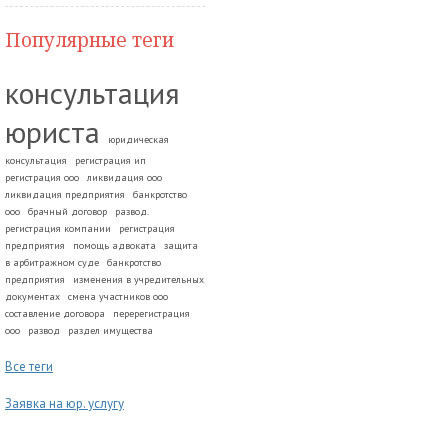
Популярные теги
консультация
юриста
юридическая
консультация
регистрация ип
регистрация ооо
ликвидация ооо
ликвидация предприятия
банкротство
ооо
брачный договор
развод.
регистрация компании
регистрация
предприятия
помощь адвоката
защита
в арбитражном суде
банкротство
предприятия
изменения в учредительных
документах
смена участников ооо
составление договора
перерегистрация
ооо
развод
раздел имущества
Все теги
Заявка на юр. услугу