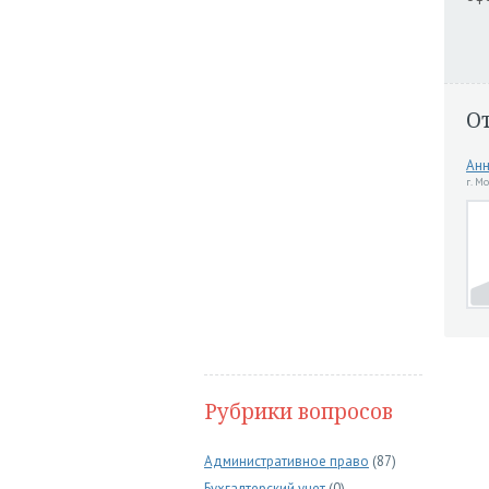
О
Ан
г. М
Рубрики вопросов
Административное право
(87)
Бухгалтерский учет
(0)