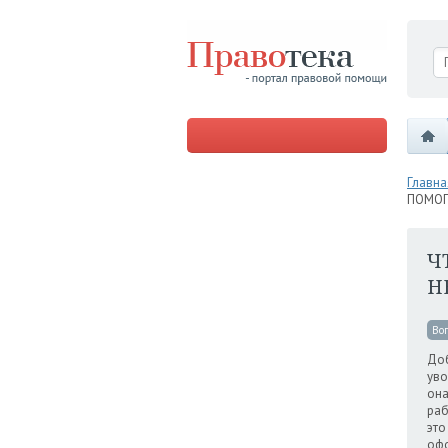
Главна
ПОМО
Ч
Н
Во
Доб
уво
она
раб
это
офо