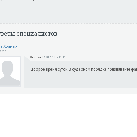
тветы специалистов
на Храмых
осква
Ответил
23.08.2018 в 11:41
Доброе время суток. В судебном порядке признавайте фа