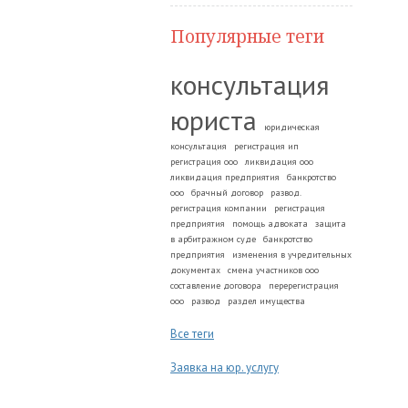
Популярные теги
консультация
юриста
юридическая
консультация
регистрация ип
регистрация ооо
ликвидация ооо
ликвидация предприятия
банкротство
ооо
брачный договор
развод.
регистрация компании
регистрация
предприятия
помощь адвоката
защита
в арбитражном суде
банкротство
предприятия
изменения в учредительных
документах
смена участников ооо
составление договора
перерегистрация
ооо
развод
раздел имущества
Все теги
Заявка на юр. услугу