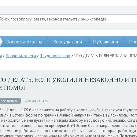
Вопросы-ответы
Консультации
Публикации
Пои
я
>
Вопросы-ответы
>
Трудовое право
> ЧТО ДЕЛАТЬ, ЕСЛИ УВОЛИЛИ НЕЗ
Г
ТО ДЕЛАТЬ, ЕСЛИ УВОЛИЛИ НЕЗАКОННО И 
Е ПОМОГ
прос #008949
23.08.2018 в 11:40
рый день. 1.09 была принята на работу в компанию, был заключен трудов
лили в устной форме по причине личной неприязни, также выяснилось, что
 находится у меня пустая). Я написала жалобу в трудовую инспекцию. Ког
отодателя о внеплановой проверке (09.10), мне было направлено письмо о 
 время там работала и просто не ходила. Есть запись разговора с работодат
рмляли трудовую, и спрашивал необходим ли мне этот конфликт. Подскажит