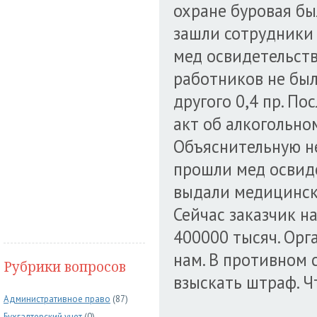
охране буровая бы
зашли сотрудники
мед освидетельств
работников не было
другого 0,4 пр. По
акт об алкогольно
Объяснительную не
прошли мед освиде
выдали медицинск
Сейчас заказчик н
400000 тысяч. Орг
нам. В противном с
Рубрики вопросов
взыскать штраф. Ч
Административное право
(87)
Бухгалтерский учет
(0)