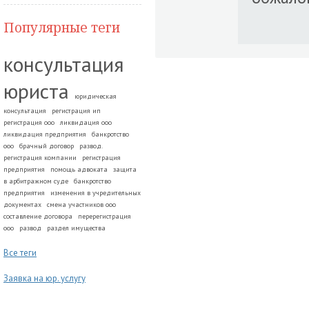
Популярные теги
консультация
юриста
юридическая
консультация
регистрация ип
регистрация ооо
ликвидация ооо
ликвидация предприятия
банкротство
ооо
брачный договор
развод.
регистрация компании
регистрация
предприятия
помощь адвоката
защита
в арбитражном суде
банкротство
предприятия
изменения в учредительных
документах
смена участников ооо
составление договора
перерегистрация
ооо
развод
раздел имущества
Все теги
Заявка на юр. услугу