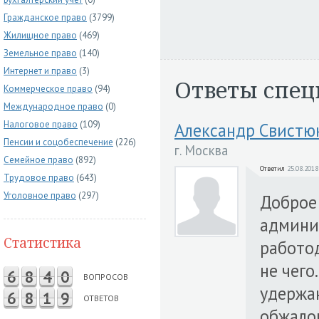
Гражданское право
(3799)
Жилищное право
(469)
Земельное право
(140)
Интернет и право
(3)
Ответы спец
Коммерческое право
(94)
Международное право
(0)
Налоговое право
(109)
Александр Свистю
Пенсии и соцобеспечение
(226)
г. Москва
Семейное право
(892)
Ответил
25.08.2018
Трудовое право
(643)
Уголовное право
(297)
Доброе 
админи
Статистика
работод
не чего
6
8
4
0
ВОПРОСОВ
удержан
6
8
1
9
ОТВЕТОВ
обжало