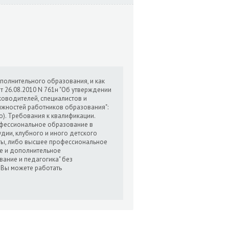
полнительного образования, и как
 26.08.2010 N 761н "Об утверждении
оводителей, специалистов и
лжностей работников образования":
). Требования к квалификации.
фессиональное образование в
удии, клубного и иного детского
ты, либо высшее профессиональное
е и дополнительное
ание и педагогика" без
 Вы можете работать