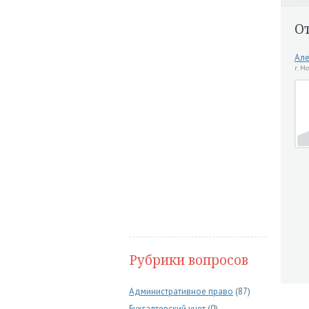
О
Але
г. М
Рубрики вопросов
Административное право
(87)
Бухгалтерский учет
(0)