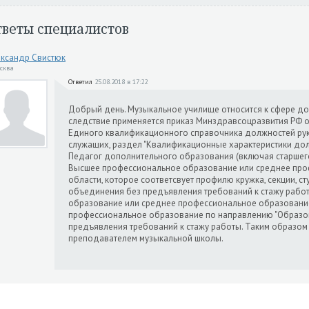
тветы специалистов
ксандр Свистюк
осква
Ответил
25.08.2018 в 17:22
Добрый день. Музыкальное училище относится к сфере до
следствие применяется приказ Минздравсоцразвития РФ от
Единого квалификационного справочника должностей рук
служащих, раздел "Квалификационные характеристики до
Педагог дополнительного образования (включая старшего
Высшее профессиональное образование или среднее про
области, которое соответсвует профилю кружка, секции, ст
объединения без предъявления требований к стажу рабо
образование или среднее профессиональное образовани
профессиональное образование по направлению "Образов
предъявления требований к стажу работы. Таким образом
преподавателем музыкальной школы.