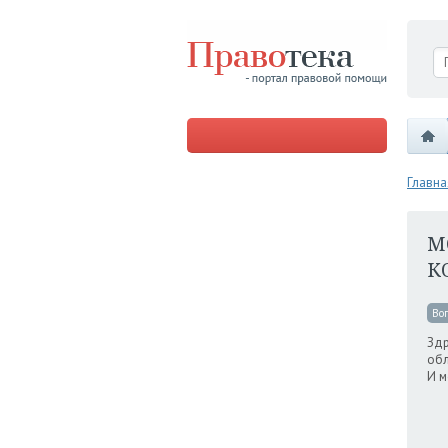
Главна
М
К
Во
Здр
обл
И м