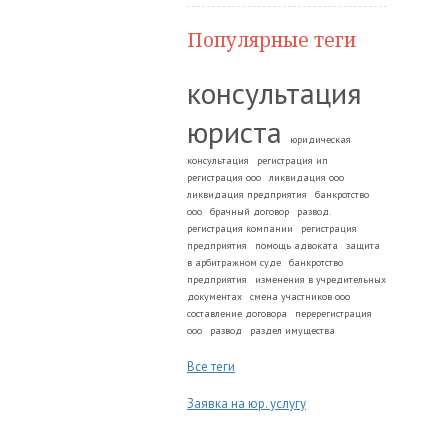
Популярные теги
консультация
юриста
юридическая
консультация
регистрация ип
регистрация ооо
ликвидация ооо
ликвидация предприятия
банкротство
ооо
брачный договор
развод.
регистрация компании
регистрация
предприятия
помощь адвоката
защита
в арбитражном суде
банкротство
предприятия
изменения в учредительных
документах
смена участников ооо
составление договора
перерегистрация
ооо
развод
раздел имущества
Все теги
Заявка на юр. услугу