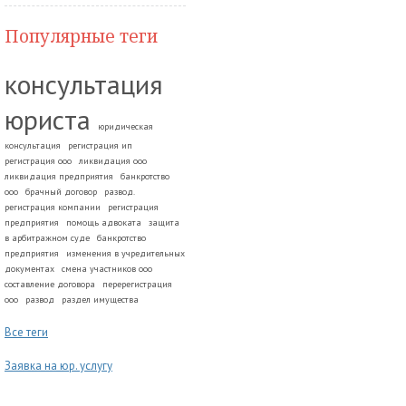
Популярные теги
консультация
юриста
юридическая
консультация
регистрация ип
регистрация ооо
ликвидация ооо
ликвидация предприятия
банкротство
ооо
брачный договор
развод.
регистрация компании
регистрация
предприятия
помощь адвоката
защита
в арбитражном суде
банкротство
предприятия
изменения в учредительных
документах
смена участников ооо
составление договора
перерегистрация
ооо
развод
раздел имущества
Все теги
Заявка на юр. услугу