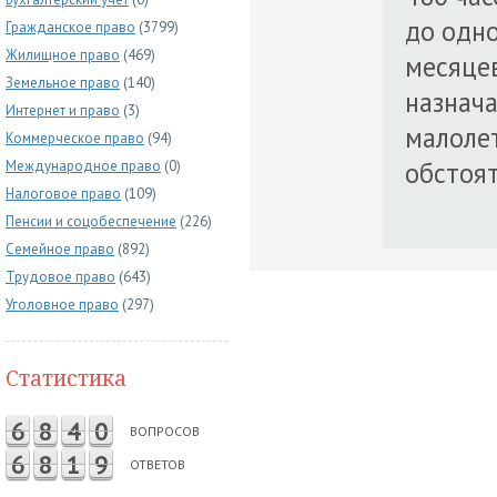
до одно
Гражданское право
(3799)
Жилищное право
(469)
месяце
Земельное право
(140)
назнача
Интернет и право
(3)
малолет
Коммерческое право
(94)
обстоя
Международное право
(0)
Налоговое право
(109)
Пенсии и соцобеспечение
(226)
Семейное право
(892)
Трудовое право
(643)
Уголовное право
(297)
Статистика
6
8
4
0
ВОПРОСОВ
6
8
1
9
ОТВЕТОВ