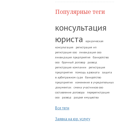
Популярные теги
консультация
юриста
юридическая
консультация
регистрация ип
регистрация ооо
ликвидация ооо
ликвидация предприятия
банкротство
ооо
брачный договор
развод.
регистрация компании
регистрация
предприятия
помощь адвоката
защита
в арбитражном суде
банкротство
предприятия
изменения в учредительных
документах
смена участников ооо
составление договора
перерегистрация
ооо
развод
раздел имущества
Все теги
Заявка на юр. услугу