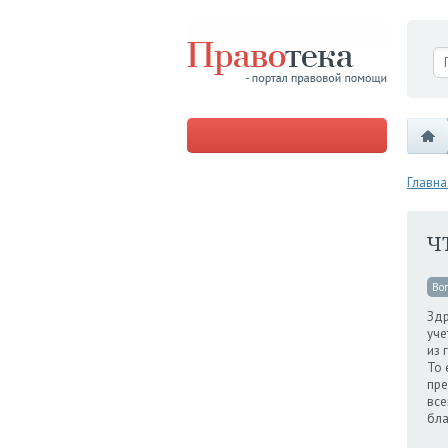
Главна
Ч
Во
Здр
уче
из 
То 
пре
все
бла