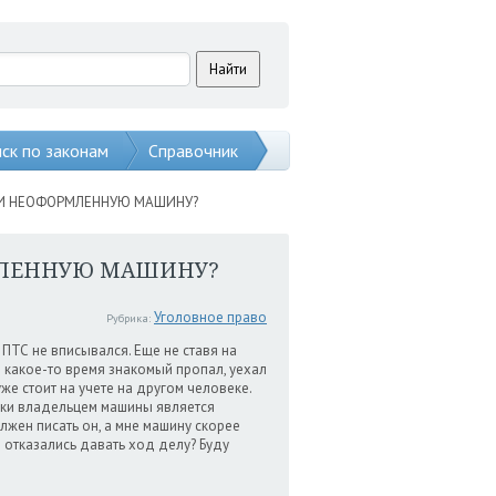
ск по законам
Справочник
АЛИ НЕОФОРМЛЕННУЮ МАШИНУ?
РМЛЕННУЮ МАШИНУ?
Уголовное право
Рубрика:
ПТС не вписывался. Еще не ставя на
з какое-то время знакомый пропал, уехал
уже стоит на учете на другом человеке.
ески владельцем машины является
лжен писать он, а мне машину скорее
и отказались давать ход делу? Буду