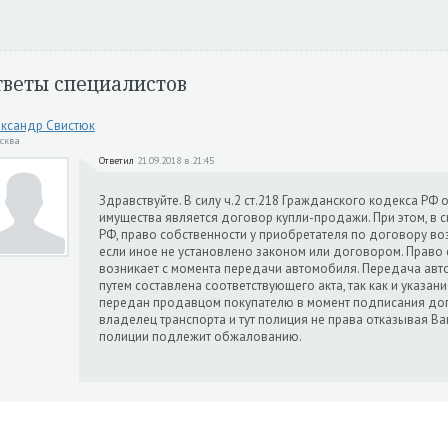
тветы специалистов
ксандр Свистюк
осква
Ответил
21.09.2018 в 21:45
Здравствуйте. В силу ч.2 ст.218 Гражданского кодекса РФ
имущества является договор купли-продажи. При этом, в с
РФ, право собственности у приобретателя по договору во
если иное не установлено законом или договором. Право
возникает с момента передачи автомобиля. Передача ав
путем составлена соответствующего акта, так как и указан
передан продавцом покупателю в момент подписания дог
владелец транспорта и тут полиция не права отказывая Ва
полиции подлежит обжалованию.