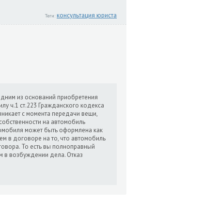
консультация юриста
Теги:
 одним из оснований приобретения
илу ч.1 ст.223 Гражданского кодекса
зникает с момента передачи вещи,
 собственности на автомобиль
томобиля может быть оформлена как
ием в договоре на то, что автомобиль
овора. То есть вы полноправный
м в возбуждении дела. Отказ