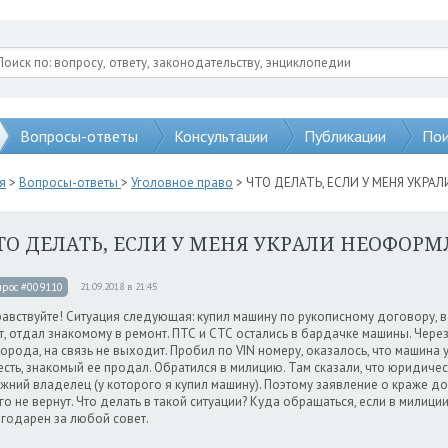
Вопросы-ответы
Консультации
Публикации
Пои
я
>
Вопросы-ответы
>
Уголовное право
> ЧТО ДЕЛАТЬ, ЕСЛИ У МЕНЯ УКР
ТО ДЕЛАТЬ, ЕСЛИ У МЕНЯ УКРАЛИ НЕОФО
прос #009110
21.09.2018 в 21:45
авствуйте! Ситуация следующая: купил машину по рукописному договору, в 
т, отдал знакомому в ремонт. ПТС и СТС остались в бардачке машины. Чере
города, на связь не выходит. Пробил по VIN номеру, оказалось, что машина 
есть, знакомый ее продал. Обратился в милицию. Там сказали, что юридич
жний владелец (у которого я купил машину). Поэтому заявление о краже до
го не вернут. Что делать в такой ситуации? Куда обращаться, если в милици
годарен за любой совет.