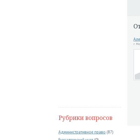
О
Але
г. М
Рубрики вопросов
Административное право
(87)
Бухгалтерский учет
(0)