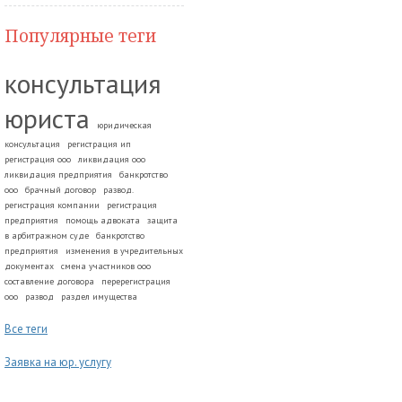
Популярные теги
консультация
юриста
юридическая
консультация
регистрация ип
регистрация ооо
ликвидация ооо
ликвидация предприятия
банкротство
ооо
брачный договор
развод.
регистрация компании
регистрация
предприятия
помощь адвоката
защита
в арбитражном суде
банкротство
предприятия
изменения в учредительных
документах
смена участников ооо
составление договора
перерегистрация
ооо
развод
раздел имущества
Все теги
Заявка на юр. услугу