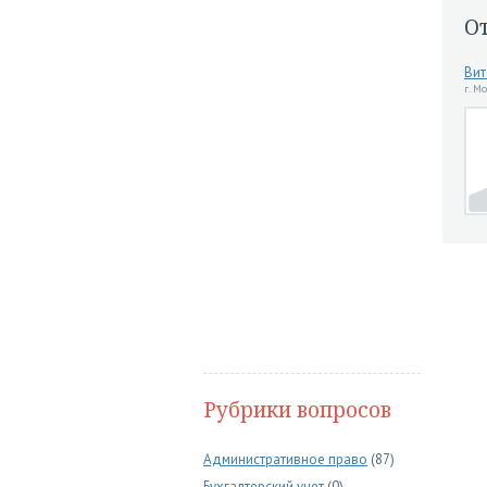
О
Вит
г. М
Рубрики вопросов
Административное право
(87)
Бухгалтерский учет
(0)