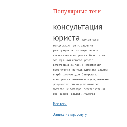
Популярные теги
консультация
юриста
юридическая
консультация
регистрация ип
регистрация ооо
ликвидация ооо
ликвидация предприятия
банкротство
ооо
брачный договор
развод.
регистрация компании
регистрация
предприятия
помощь адвоката
защита
в арбитражном суде
банкротство
предприятия
изменения в учредительных
документах
смена участников ооо
составление договора
перерегистрация
ооо
развод
раздел имущества
Все теги
Заявка на юр. услугу