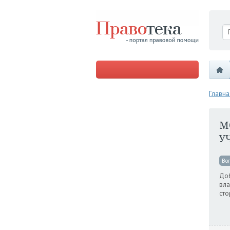
Главна
М
У
Во
Доб
вла
сто