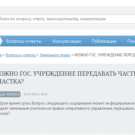
Вопросы-ответы
Консультации
Публикации
Пои
я
>
Вопросы-ответы
>
Земельное право
> МОЖНО ГОС. УЧРЕЖДЕНИЕ ПЕРЕД
ОЖНО ГОС. УЧРЕЖДЕНИЕ ПЕРЕДАВАТЬ ЧАСТ
ЧАСТКА?
прос #009254
06.10.2018 в 20:15
рое время суток. Вопрос следующего содержания: может ли федеральное
деет земельным участком на правах оперативного управления, передавать ч
роне?