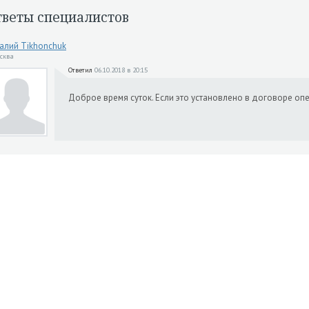
тветы специалистов
алий Tikhonchuk
осква
Ответил
06.10.2018 в 20:15
Доброе время суток. Если это установлено в договоре оп