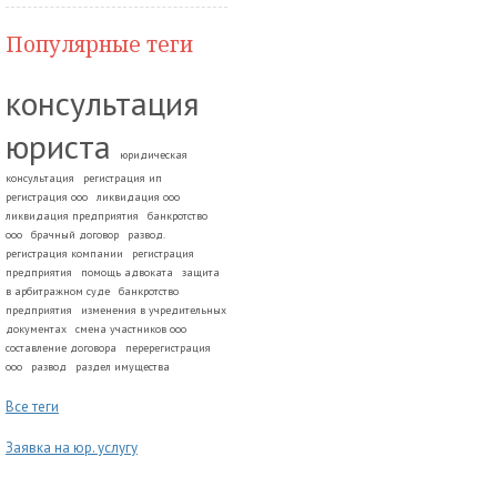
Популярные теги
консультация
юриста
юридическая
консультация
регистрация ип
регистрация ооо
ликвидация ооо
ликвидация предприятия
банкротство
ооо
брачный договор
развод.
регистрация компании
регистрация
предприятия
помощь адвоката
защита
в арбитражном суде
банкротство
предприятия
изменения в учредительных
документах
смена участников ооо
составление договора
перерегистрация
ооо
развод
раздел имущества
Все теги
Заявка на юр. услугу