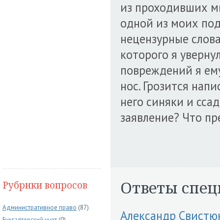
из проходивших м
одной из моих подр
нецензурные слова
которого я увернул
повреждений я ему 
нос. Грозится напи
него синяки и сса
заявление? Что п
Ответы спец
Рубрики вопросов
Административное право
(87)
Александр Свистю
Бухгалтерский учет
(0)