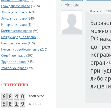
г. Москва
Гражданское право
(3799)
Ответил
27.10.2018
Жилищное право
(469)
Земельное право
(140)
Здравст
Интернет и право
(3)
можно г
Коммерческое право
(94)
РФ нак
Международное право
(0)
Налоговое право
(109)
до трех
Пенсии и соцобеспечение
(226)
исправи
Семейное право
(892)
огранич
Трудовое право
(643)
Уголовное право
(297)
принуди
либо ар
Статистика
лишение
6
8
4
0
ВОПРОСОВ
6
8
1
9
ОТВЕТОВ