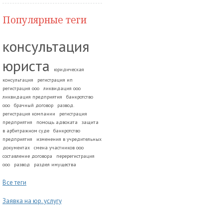
Популярные теги
консультация
юриста
юридическая
консультация
регистрация ип
регистрация ооо
ликвидация ооо
ликвидация предприятия
банкротство
ооо
брачный договор
развод.
регистрация компании
регистрация
предприятия
помощь адвоката
защита
в арбитражном суде
банкротство
предприятия
изменения в учредительных
документах
смена участников ооо
составление договора
перерегистрация
ооо
развод
раздел имущества
Все теги
Заявка на юр. услугу