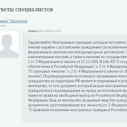
тветы специалистов
алий Tikhonchuk
осква
Ответил
03.11.2018 в 12:51
Здравствуйте. Иностранные граждане, которые постоянно
пенсию наравне с российскими гражданами (за исключени
федеральным законом или международным договором). Это 
накопительным пенсиям, а также к пенсиям по государств
1 ст. 3 Федерального закона от 15.12.2001 N 166-ФЗ "О г
обеспечении в Российской Федерации"; ч. 3 ст. 4 Федераль
"О страховых пенсиях"; ч. 2 ст. 4 Федерального закона от 
пенсии"). Подтверждением постоянного проживания иност
гражданства на территории РФ является полученный в ус
жительство, то есть документ, который выдан иностранном
гражданства в подтверждение их права на постоянное пр
также их права на свободный выезд из Российской Федер
Федерацию. Вид на жительство, выданный лицу без гражд
документом, удостоверяющим его личность (ст. 2 Федерал
"О правовом положении иностранных граждан в Российск