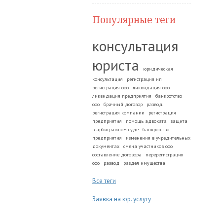
Популярные теги
консультация
юриста
юридическая
консультация
регистрация ип
регистрация ооо
ликвидация ооо
ликвидация предприятия
банкротство
ооо
брачный договор
развод.
регистрация компании
регистрация
предприятия
помощь адвоката
защита
в арбитражном суде
банкротство
предприятия
изменения в учредительных
документах
смена участников ооо
составление договора
перерегистрация
ооо
развод
раздел имущества
Все теги
Заявка на юр. услугу