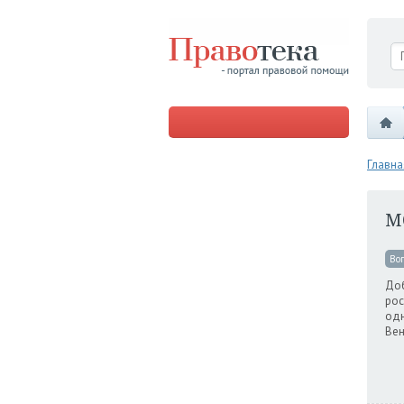
Главна
М
Во
Доб
рос
одн
Ве