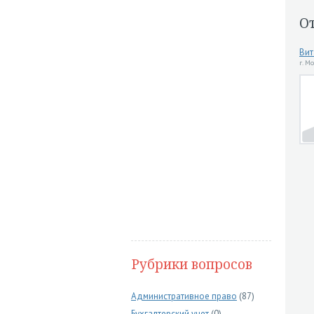
О
Вит
г. М
Рубрики вопросов
Административное право
(87)
Бухгалтерский учет
(0)