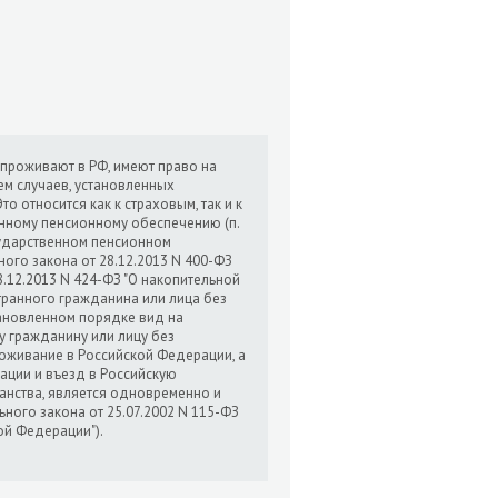
 проживают в РФ, имеют право на
ем случаев, установленных
относится как к страховым, так и к
енному пенсионному обеспечению (п.
осударственном пенсионном
ного закона от 28.12.2013 N 400-ФЗ
28.12.2013 N 424-ФЗ "О накопительной
ранного гражданина или лица без
тановленном порядке вид на
у гражданину или лицу без
оживание в Российской Федерации, а
ации и въезд в Российскую
анства, является одновременно и
ьного закона от 25.07.2002 N 115-ФЗ
ой Федерации").