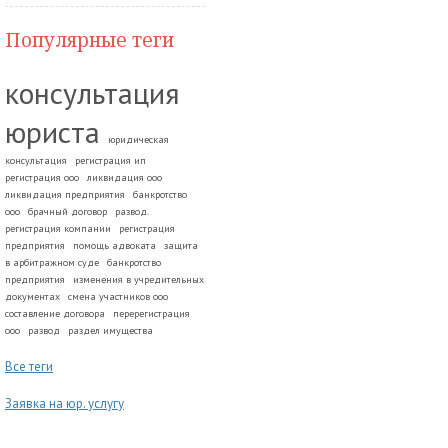
Популярные теги
консультация
юриста
юридическая
консультация
регистрация ип
регистрация ооо
ликвидация ооо
ликвидация предприятия
банкротство
ооо
брачный договор
развод.
регистрация компании
регистрация
предприятия
помощь адвоката
защита
в арбитражном суде
банкротство
предприятия
изменения в учредительных
документах
смена участников ооо
составление договора
перерегистрация
ооо
развод
раздел имущества
Все теги
Заявка на юр. услугу