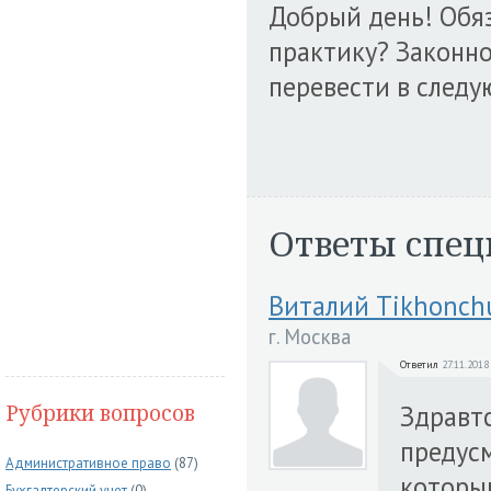
Добрый день! Обя
практику? Законно 
перевести в следу
Ответы спец
Виталий Tikhonch
г. Москва
Ответил
27.11.2018
Рубрики вопросов
Здравтс
предус
Административное право
(87)
которы
Бухгалтерский учет
(0)