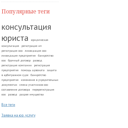
Популярные теги
консультация
юриста
юридическая
консультация
регистрация ип
регистрация ооо
ликвидация ооо
ликвидация предприятия
банкротство
ооо
брачный договор
развод.
регистрация компании
регистрация
предприятия
помощь адвоката
защита
в арбитражном суде
банкротство
предприятия
изменения в учредительных
документах
смена участников ооо
составление договора
перерегистрация
ооо
развод
раздел имущества
Все теги
Заявка на юр. услугу