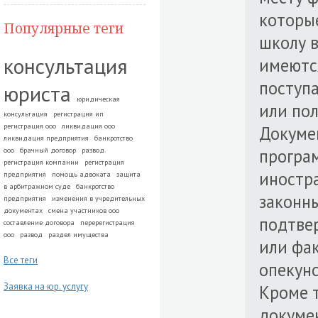
которы
Популярные теги
школу в
консультация
имеются
поступа
юриста
юридическая
или пол
консультация
регистрация ип
регистрация ооо
ликвидация ооо
Докумен
ликвидация предприятия
банкротство
програм
ооо
брачный договор
развод.
регистрация компании
регистрация
иностр
предприятия
помощь адвоката
защита
в арбитражном суде
банкротство
законн
предприятия
изменения в учредительных
документах
смена участников ооо
подтве
составление договора
перерегистрация
ооо
развод
раздел имущества
или фак
Все теги
опекунс
Заявка на юр. услугу
Кроме 
докуме