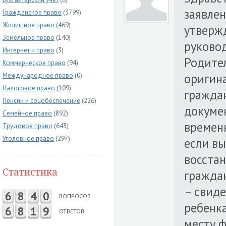
заявлен
Гражданское право
(3799)
Жилищное право
(469)
утверж
Земельное право
(140)
руковод
Интернет и право
(3)
Родител
Коммерческое право
(94)
оригина
Международное право
(0)
Налоговое право
(109)
гражда
Пенсии и соцобеспечение
(226)
докуме
Семейное право
(892)
времен
Трудовое право
(643)
Уголовное право
(297)
если в
восстан
Статистика
граждан
– свид
6
8
4
0
ВОПРОСОВ
ребенк
6
8
1
9
ОТВЕТОВ
месту ф