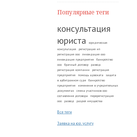
Популярные теги
консультация
юриста
юридическая
консультация
регистрация ип
регистрация ооо
ликвидация ооо
ликвидация предприятия
банкротство
ооо
брачный договор
развод.
регистрация компании
регистрация
предприятия
помощь адвоката
защита
в арбитражном суде
банкротство
предприятия
изменения в учредительных
документах
смена участников ооо
составление договора
перерегистрация
ооо
развод
раздел имущества
Все теги
Заявка на юр. услугу