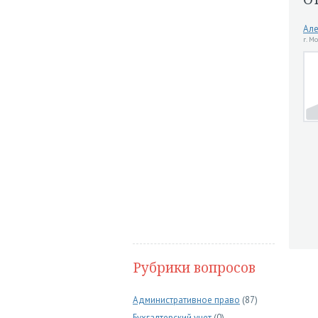
Але
г. М
Рубрики вопросов
Административное право
(87)
Бухгалтерский учет
(0)