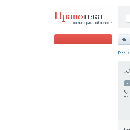
Главна
К
Во
Здр
мед
О