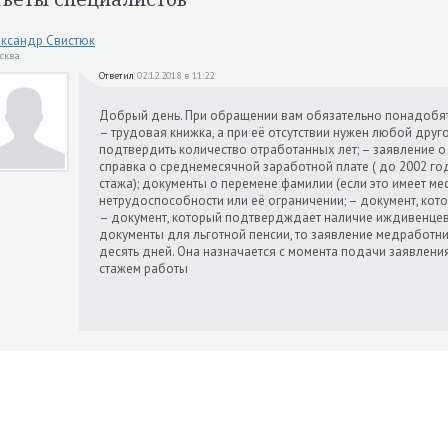
ксандр Свистюк
осква
Ответил
02.12.2018 в 11:22
Добрый день. При обращении вам обязательно понадобят
– трудовая книжка, а при её отсутствии нужен любой дру
подтвердить количество отработанных лет; – заявление о 
справка о среднемесячной заработной плате ( до 2002 го
стажа); документы о перемене фамилии (если это имеет мес
нетрудоспособности или её ограничении; – документ, кот
– документ, который подтвердждает наличие иждивенцев
документы для льготной пенсии, то заявление медработн
десять дней. Она назначается с момента подачи заявлени
стажем работы