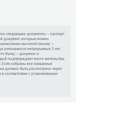
ся следующие документы: – паспорт;
гой документ, которым можно
начислении льготной пенсии; –
да учитываются непрерывных 5 лет
то быть); – документ о
орый подтверждает место жительства;
. Если собраны все названные
ика должно быть рассмотрено через
я в соответствии с установленным