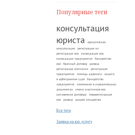
Популярные теги
консультация
юриста
юридическая
консультация
регистрация ип
регистрация ооо
ликвидация ооо
ликвидация предприятия
банкротство
ооо
брачный договор
развод.
регистрация компании
регистрация
предприятия
помощь адвоката
защита
в арбитражном суде
банкротство
предприятия
изменения в учредительных
документах
смена участников ооо
составление договора
перерегистрация
ооо
развод
раздел имущества
Все теги
Заявка на юр. услугу