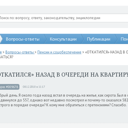
Вопросы-ответы
Консультации
Публикации
Пои
я
>
Вопросы-ответы
>
Пенсии и соцобеспечение
> «ОТКАТИЛСЯ» НАЗАД В 
АТЬСЯ?
ОТКАТИЛСЯ» НАЗАД В ОЧЕРЕДИ НА КВАРТИР
прос #009678
08.12.2018 в 11:17
рый день. Я около года назад встал в очередь на жилье, как сирота. Был в
двинулся до 557, однако вот недавно посмотрел и почему-то оказался 582
строго в порядке очереди? К кому мне обратиться с претензиями? Спасибо.