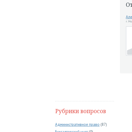
О
Але
г. М
Рубрики вопросов
Административное право
(87)
Бухгалтерский учет
(0)