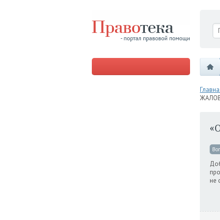
Главна
ЖАЛОВ
«
Во
Доб
про
не 