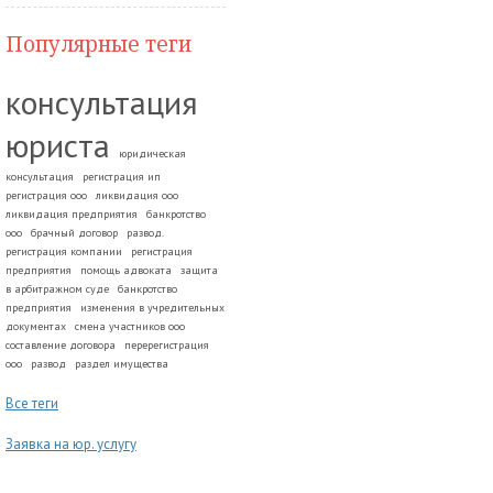
Популярные теги
консультация
юриста
юридическая
консультация
регистрация ип
регистрация ооо
ликвидация ооо
ликвидация предприятия
банкротство
ооо
брачный договор
развод.
регистрация компании
регистрация
предприятия
помощь адвоката
защита
в арбитражном суде
банкротство
предприятия
изменения в учредительных
документах
смена участников ооо
составление договора
перерегистрация
ооо
развод
раздел имущества
Все теги
Заявка на юр. услугу