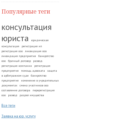
Популярные теги
консультация
юриста
юридическая
консультация
регистрация ип
регистрация ооо
ликвидация ооо
ликвидация предприятия
банкротство
ооо
брачный договор
развод.
регистрация компании
регистрация
предприятия
помощь адвоката
защита
в арбитражном суде
банкротство
предприятия
изменения в учредительных
документах
смена участников ооо
составление договора
перерегистрация
ооо
развод
раздел имущества
Все теги
Заявка на юр. услугу