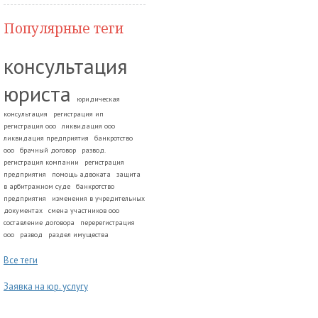
Популярные теги
консультация
юриста
юридическая
консультация
регистрация ип
регистрация ооо
ликвидация ооо
ликвидация предприятия
банкротство
ооо
брачный договор
развод.
регистрация компании
регистрация
предприятия
помощь адвоката
защита
в арбитражном суде
банкротство
предприятия
изменения в учредительных
документах
смена участников ооо
составление договора
перерегистрация
ооо
развод
раздел имущества
Все теги
Заявка на юр. услугу