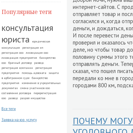
интернет-сайтов. С про
Популярные теги
отправляет товар и пос
согласился и, когда отп
консультация
деньги, и дождаться, ко
И после перевести деньг
юриста
проверил и оказалось чт
юридическая
консультация
регистрация ип
деле, но чтобы товар д
регистрация ооо
ликвидация ооо
половину суммы этого т
ликвидация предприятия
банкротство
отправлять деньги. Тепе
ооо
брачный договор
развод.
регистрация компании
регистрация
сказал, что пошел писат
предприятия
помощь адвоката
защита
передали ко мне в город
в арбитражном суде
банкротство
предприятия
изменения в учредительных
городами 800 км, подска
документах
смена участников ооо
составление договора
перерегистрация
ооо
развод
раздел имущества
Все теги
ПОЧЕМУ МОГУ
Заявка на юр. услугу
УГОЛОВНОГО 