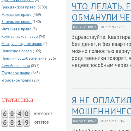
ЧТО ДЕЛАТЬ,
Гражданское право
(3799)
ОБМАНУЛИ ЧЕ
Жилищное право
(469)
Земельное право
(140)
Вопрос #018903
04.01.2024 в 17:37
Интернет и право
(3)
Здравствуйте. Квартира
Коммерческое право
(94)
без денег, и без квартир
Международное право
(0)
можно полностью вернут
Налоговое право
(109)
родственники говорят, 
Пенсии и соцобеспечение
(226)
недееспособным через 
Семейное право
(892)
Трудовое право
(643)
Уголовное право
(297)
Я НЕ ОПЛАТИ
Статистика
МОШЕННИЧЕСТ
6
8
4
0
ВОПРОСОВ
6
8
1
9
Вопрос #018883
08.12.2023 в 15:16
ОТВЕТОВ
Доброй ночи, нужна ваш