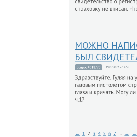
свидетельство о регистр
страховку не вписан. Чт
МОЖНО НАПИС
БЫЛ СВИДЕТЕ
Вопрос #018773
19.07.2023 в 14:58
Здравствуйте. Гуляя на 
газовым пистолетом стре
глаза и кричать. Могу л
ч.1?
←
1
2
3
4
5
6
7
…
→
→