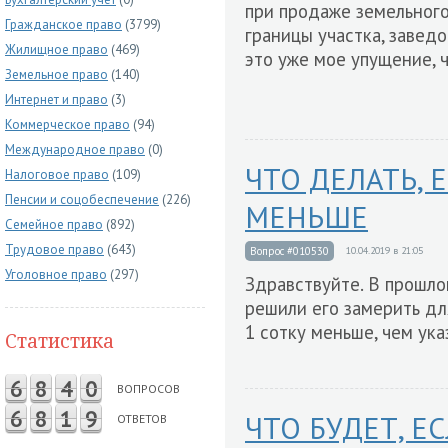
при продаже земельного
Гражданское право
(3799)
границы участка, заведо
Жилищное право
(469)
это уже мое упущение, 
Земельное право
(140)
Интернет и право
(3)
Коммерческое право
(94)
Международное право
(0)
ЧТО ДЕЛАТЬ, 
Налоговое право
(109)
Пенсии и соцобеспечение
(226)
МЕНЬШЕ
Семейное право
(892)
Трудовое право
(643)
Вопрос #010530
10.04.2019 в 21:05
Уголовное право
(297)
Здравствуйте. В прошло
решили его замерить для
1 сотку меньше, чем ука
Статистика
6
8
4
0
ВОПРОСОВ
6
8
1
9
ЧТО БУДЕТ, Е
ОТВЕТОВ