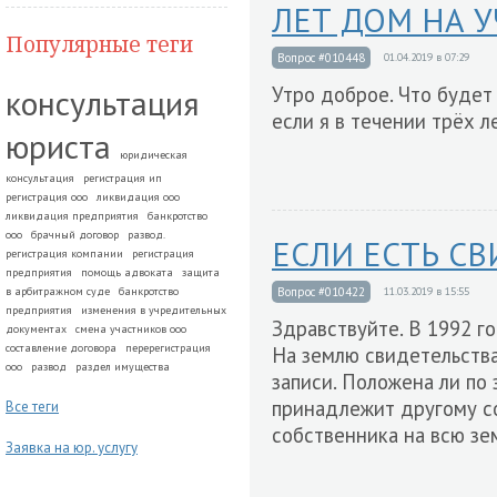
ЛЕТ ДОМ НА 
Популярные теги
Вопрос #010448
01.04.2019 в 07:29
консультация
Утро доброе. Что буде
если я в течении трёх 
юриста
юридическая
консультация
регистрация ип
регистрация ооо
ликвидация ооо
ликвидация предприятия
банкротство
ооо
брачный договор
развод.
ЕСЛИ ЕСТЬ С
регистрация компании
регистрация
предприятия
помощь адвоката
защита
в арбитражном суде
банкротство
Вопрос #010422
11.03.2019 в 15:55
предприятия
изменения в учредительных
Здравствуйте. В 1992 г
документах
смена участников ооо
составление договора
перерегистрация
На землю свидетельства
ооо
развод
раздел имущества
записи. Положена ли по
принадлежит другому со
Все теги
собственника на всю зе
Заявка на юр. услугу