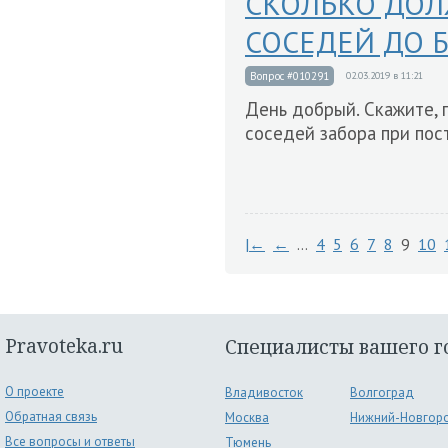
СКОЛЬКО ДОЛ
СОСЕДЕЙ ДО 
Вопрос #010291
02.03.2019 в 11:21
День добрый. Скажите, 
соседей забора при пос
|←
←
…
4
5
6
7
8
9
10
Pravoteka.ru
Специалисты вашего г
О проекте
Владивосток
Волгоград
Обратная связь
Москва
Нижний-Новгор
Все вопросы и ответы
Тюмень