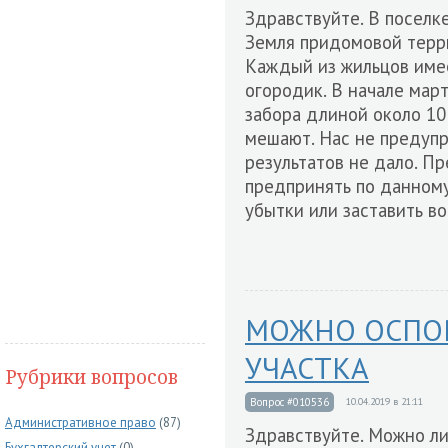
Здравствуйте. В поселк
Земля придомовой терр
Каждый из жильцов имее
огородик. В начале март
забора длиной около 10
мешают. Нас не предуп
результатов не дало. П
предпринять по данному
убытки или заставить в
МОЖНО ОСПОР
УЧАСТКА
Рубрики вопросов
Вопрос #010536
10.04.2019 в 21:11
Административное право
(87)
Здравствуйте. Можно ли
Бухгалтерский учет
(0)