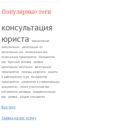
Популярные теги
консультация
юриста
юридическая
консультация
регистрация ип
регистрация ооо
ликвидация ооо
ликвидация предприятия
банкротство
ооо
брачный договор
развод.
регистрация компании
регистрация
предприятия
помощь адвоката
защита
в арбитражном суде
банкротство
предприятия
изменения в учредительных
документах
смена участников ооо
составление договора
перерегистрация
ооо
развод
раздел имущества
Все теги
Заявка на юр. услугу