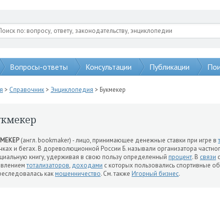
Вопросы-ответы
Консультации
Публикации
Пои
я
>
Справочник
>
Энциклопедия
> Букмекер
укмекер
КМЕКЕР
(англ. bookmaker) - лицо, принимающее денежные ставки при игре в
чках и бегах. В дореволюционной России Б. называли организатора частно
циальную книгу, удерживая в свою пользу определенный
процент
. В
связи
с
явлением
тотализаторов
,
доходами
с которых пользовались спортивные об
реследовалась как
мошенничество
. См. также
Игорный бизнес
.