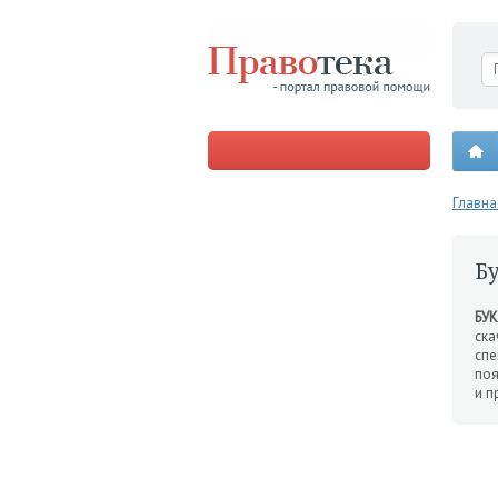
Главна
Б
БУ
ска
спе
по
и п