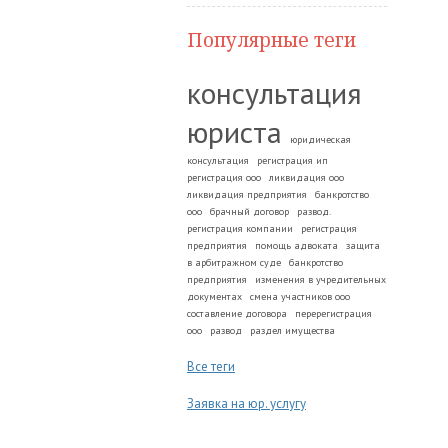
Популярные теги
консультация
юриста
юридическая
консультация
регистрация ип
регистрация ооо
ликвидация ооо
ликвидация предприятия
банкротство
ооо
брачный договор
развод.
регистрация компании
регистрация
предприятия
помощь адвоката
защита
в арбитражном суде
банкротство
предприятия
изменения в учредительных
документах
смена участников ооо
составление договора
перерегистрация
ооо
развод
раздел имущества
Все теги
Заявка на юр. услугу