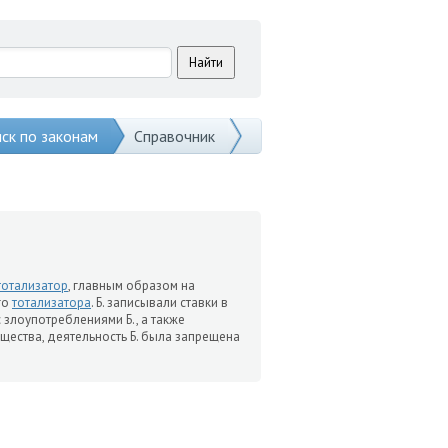
ск по законам
Справочник
тотализатор
, главным образом на
го
тотализатора
. Б. записывали ставки в
 злоупотреблениями Б., а также
щества, деятельность Б. была запрещена