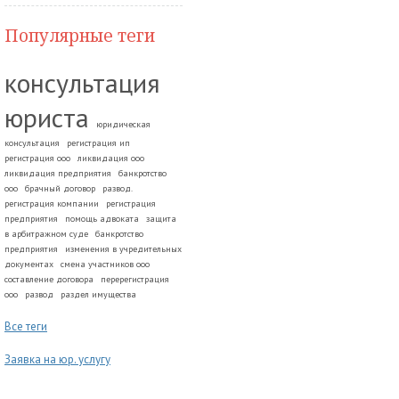
Популярные теги
консультация
юриста
юридическая
консультация
регистрация ип
регистрация ооо
ликвидация ооо
ликвидация предприятия
банкротство
ооо
брачный договор
развод.
регистрация компании
регистрация
предприятия
помощь адвоката
защита
в арбитражном суде
банкротство
предприятия
изменения в учредительных
документах
смена участников ооо
составление договора
перерегистрация
ооо
развод
раздел имущества
Все теги
Заявка на юр. услугу