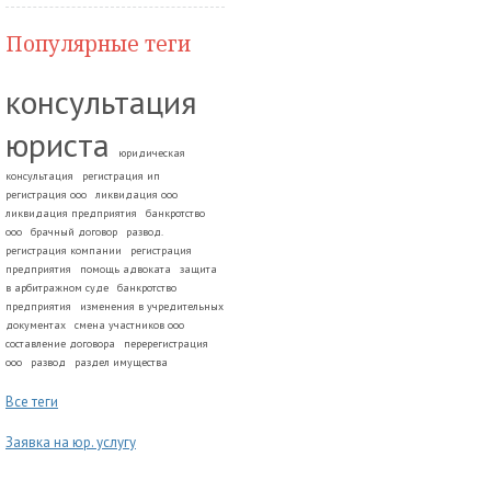
Популярные теги
консультация
юриста
юридическая
консультация
регистрация ип
регистрация ооо
ликвидация ооо
ликвидация предприятия
банкротство
ооо
брачный договор
развод.
регистрация компании
регистрация
предприятия
помощь адвоката
защита
в арбитражном суде
банкротство
предприятия
изменения в учредительных
документах
смена участников ооо
составление договора
перерегистрация
ооо
развод
раздел имущества
Все теги
Заявка на юр. услугу