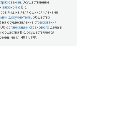
страхования
. Осуществление
ых
законом
о В.с.
сов лиц, не являющихся членами
ными документами
, общество
ю) на осуществление
страхования
«Об
организации страхового
дела в
 общества В.с, осуществляется
ренными гл. 48 ГК РФ.