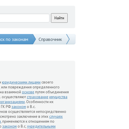
ск по законам
Справочник
и
юридическими лицами
своего
и
или повреждения определенного
 на взаимной
основе
путем объединения
.с. осуществляют
страхование
имущества
организациями
. Особенности их
с ГК РФ
законом
о В.с.
енов осуществляется непосредственно
смотрено заключение в этих
случаях
и
, применяются к отношениям по
но
законом
о В.с,
учредительными