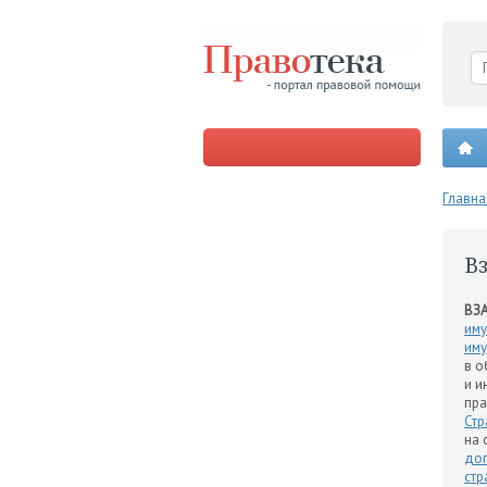
Главна
В
ВЗ
иму
иму
в о
и и
пра
Стр
на 
до
ст