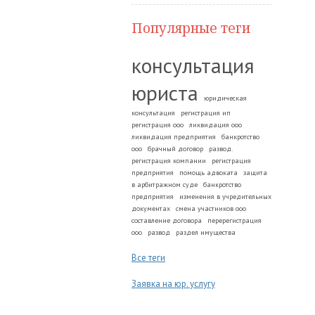
Популярные теги
консультация
юриста
юридическая
консультация
регистрация ип
регистрация ооо
ликвидация ооо
ликвидация предприятия
банкротство
ооо
брачный договор
развод.
регистрация компании
регистрация
предприятия
помощь адвоката
защита
в арбитражном суде
банкротство
предприятия
изменения в учредительных
документах
смена участников ооо
составление договора
перерегистрация
ооо
развод
раздел имущества
Все теги
Заявка на юр. услугу