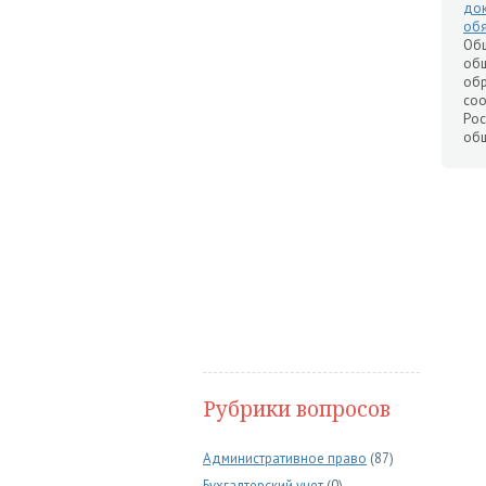
до
обя
Общ
общ
об
соо
Рос
об
Рубрики вопросов
Административное право
(87)
Бухгалтерский учет
(0)