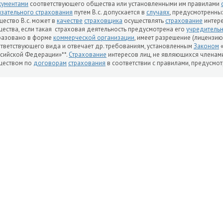
кументами
соответствующего общества или установленными им правилами
зательного страхования
путем В.с. допускается в
случаях
, предусмотренн
ество В.с. может в
качестве
страховщика
осуществлять
страхование
интере
ества, если такая страховая деятельность предусмотрена его
учредитель
разовано в форме
коммерческой организации
, имеет разрешение (лицензи
тветствующего вида и отвечает др. требованиям, установленным
Законом
сийской Федерации»**.
Страхование
интересов лиц, не являющихся членами
ществом по
договорам
страхования
в соответствии с правилами, предусмот