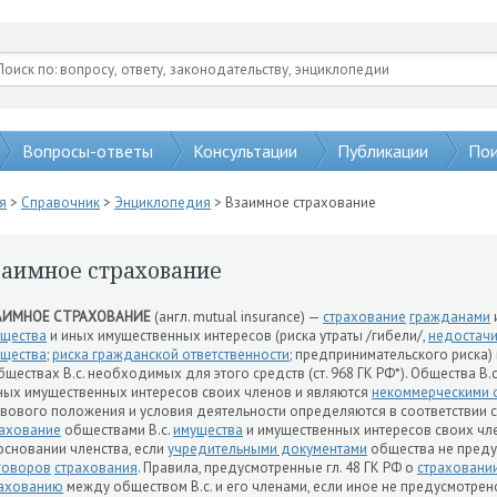
Вопросы-ответы
Консультации
Публикации
Пои
я
>
Справочник
>
Энциклопедия
> Взаимное страхование
заимное страхование
АИМНОЕ СТРАХОВАНИЕ
(англ. mutual insurance) —
страхование
гражданами
щества
и иных имущественных интересов (риска утраты /гибели/,
недостач
щества
;
риска гражданской ответственности
; предпринимательского риска)
бществах В.с. необходимых для этого средств (ст. 968 ГК РФ*). Общества В
ных имущественных интересов своих членов и являются
некоммерческими 
вового положения и условия деятельности определяются в соответствии 
ахование
обществами В.с.
имущества
и имущественных интересов своих чл
основании членства, если
учредительными документами
общества не преду
говоров
страхования
. Правила, предусмотренные гл. 48 ГК РФ о
страховани
рахованию
между обществом В.с. и его членами, если иное не предусмотре