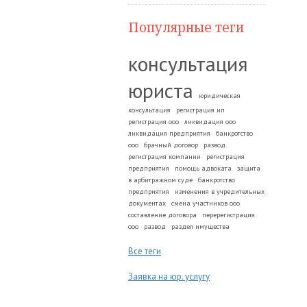
Популярные теги
консультация
юриста
юридическая
консультация
регистрация ип
регистрация ооо
ликвидация ооо
ликвидация предприятия
банкротство
ооо
брачный договор
развод.
регистрация компании
регистрация
предприятия
помощь адвоката
защита
в арбитражном суде
банкротство
предприятия
изменения в учредительных
документах
смена участников ооо
составление договора
перерегистрация
ооо
развод
раздел имущества
Все теги
Заявка на юр. услугу