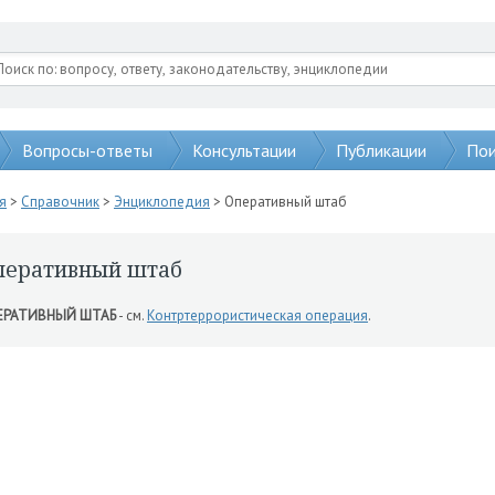
Вопросы-ответы
Консультации
Публикации
Пои
я
>
Справочник
>
Энциклопедия
> Оперативный штаб
перативный штаб
ЕРАТИВНЫЙ ШТАБ
- см.
Контртеррористическая операция
.