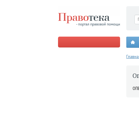
Главна
О
ОП