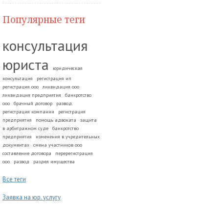
Популярные теги
консультация
юриста
юридическая
консультация
регистрация ип
регистрация ооо
ликвидация ооо
ликвидация предприятия
банкротство
ооо
брачный договор
развод.
регистрация компании
регистрация
предприятия
помощь адвоката
защита
в арбитражном суде
банкротство
предприятия
изменения в учредительных
документах
смена участников ооо
составление договора
перерегистрация
ооо
развод
раздел имущества
Все теги
Заявка на юр. услугу