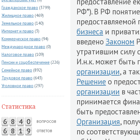
предоставление е
Гражданское право
(3799)
РФ*). В РФ понятие
Жилищное право
(469)
предоставляемой 
Земельное право
(140)
бизнеса
и приват
Интернет и право
(3)
Коммерческое право
(94)
введено
Законом
Р
Международное право
(0)
утратившим силу 
Налоговое право
(109)
И.н.к. может быть
Пенсии и соцобеспечение
(226)
организации
, а т
Семейное право
(892)
Трудовое право
(643)
Решение
о предост
Уголовное право
(297)
организации
в час
принимается фин
Статистика
быть предоставле
Организация
, пол
6
8
4
0
ВОПРОСОВ
6
8
1
9
по соответствую
ОТВЕТОВ