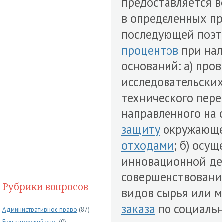
предоставляется 
в определенных п
последующей поэт
процентов
при нал
оснований: а) про
исследовательски
технического пере
направленного на
защиту
окружающе
отходами
; б) осу
инновационной дея
совершенствовани
Рубрики вопросов
видов сырья или м
заказа
по социаль
Административное право
(87)
Бухгалтерский учет
(0)