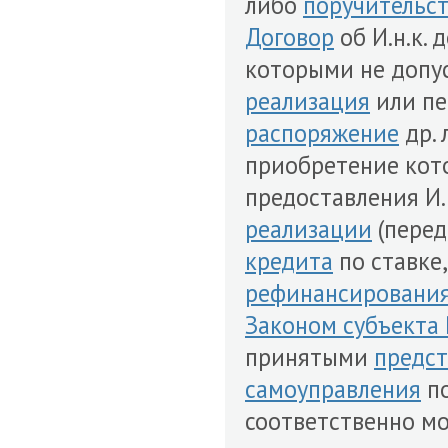
либо
поручительс
Договор
об И.н.к. 
которыми не допу
реализация
или пе
распоряжение
др. 
приобретение кот
предоставления И.
реализации
(перед
кредита
по ставке
рефинансировани
Законом субъекта
принятыми
предст
самоуправления
по
соответственно мо