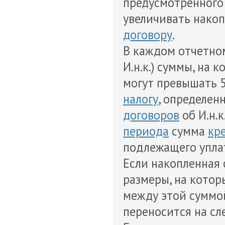
предусмотренного
увеличивать нако
договору
.
В каждом отчетно
И.н.к.) суммы, на
могут превышать 
налогу
, определен
договоров
об И.н.
периода
сумма
кр
подлежащего упл
Если накопленная
размеры, на кото
между этой суммо
переносится на с