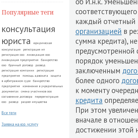
об И.н.к. Уменьше
соответствующег
Популярные теги
каждый отчетный п
консультация
организацией
в ре
юриста
сумма кредита), н
юридическая
предусмотренной
консультация
регистрация ип
регистрация ооо
ликвидация ооо
порядок уменьшен
ликвидация предприятия
банкротство
ооо
брачный договор
развод.
заключенным
дог
регистрация компании
регистрация
предприятия
помощь адвоката
защита
более одного
дого
в арбитражном суде
банкротство
предприятия
изменения в учредительных
к моменту очеред
документах
смена участников ооо
составление договора
перерегистрация
кредита
определяе
ооо
развод
раздел имущества
При этом увеличе
Все теги
вначале в отношен
Заявка на юр. услугу
достижении этой 