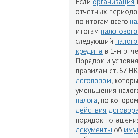
Если
организация
отчетных периодо
по итогам всего
на
итогам
налогового
следующий
налог
кредита
в 1-м отч
Порядок и условия
правилам ст. 67 Н
договором
, котор
уменьшения налог
налога
, по которо
действия
договор
порядок погашен
документы
об
иму