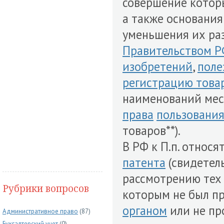
совершение которы
а также основани
уменьшения их раз
Правительством 
изобретений
,
поле
регистрацию това
наименований ме
права
пользовани
товаров**).
В РФ к П.п. относя
патента
(свидетель
рассмотрению тех
Рубрики вопросов
которым не был п
органом
или не пр
Административное право
(87)
Бухгалтерский учет
(0)