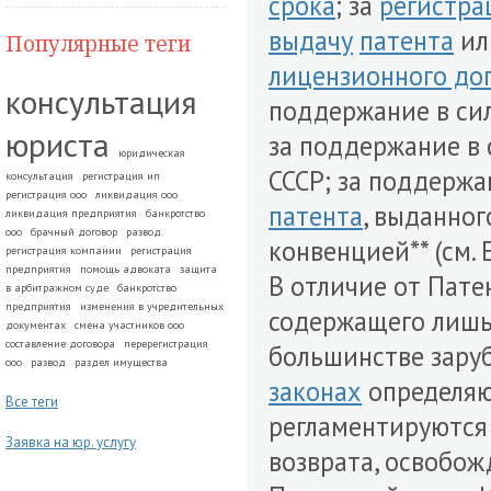
срока
; за
регистр
выдачу
патента
и
Популярные теги
лицензионного до
консультация
поддержание в си
юриста
за поддержание в
юридическая
СССР; за поддержа
консультация
регистрация ип
регистрация ооо
ликвидация ооо
патента
, выданног
ликвидация предприятия
банкротство
ооо
брачный договор
развод.
конвенцией** (см.
регистрация компании
регистрация
предприятия
помощь адвоката
защита
В отличие от Пат
в арбитражном суде
банкротство
предприятия
изменения в учредительных
содержащего лишь о
документах
смена участников ооо
составление договора
перерегистрация
большинстве зару
ооо
развод
раздел имущества
законах
определяю
Все теги
регламентируются
Заявка на юр. услугу
возврата, освобожд