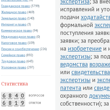
экспертиза
; за вн
Гражданское право
(3799)
исправлений и ут
Жилищное право
(469)
подачи
ходатайст
Земельное право
(140)
формальной
экспе
Интернет и право
(3)
Коммерческое право
(94)
поступления заяв
Международное право
(0)
заявки; за преобр
Налоговое право
(109)
на
изобретение
и 
Пенсии и соцобеспечение
(226)
экспертизы
; за п
Семейное право
(892)
Трудовое право
(643)
ведомства
возраж
Уголовное право
(297)
или
свидетельства
экспертизы
и
эксп
Статистика
патента
или
свиде
охранного
докуме
6
8
4
0
ВОПРОСОВ
6
8
1
9
собственности); з
ОТВЕТОВ