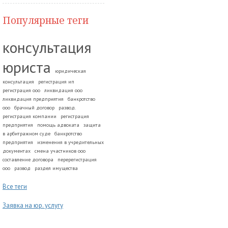
Популярные теги
консультация
юриста
юридическая
консультация
регистрация ип
регистрация ооо
ликвидация ооо
ликвидация предприятия
банкротство
ооо
брачный договор
развод.
регистрация компании
регистрация
предприятия
помощь адвоката
защита
в арбитражном суде
банкротство
предприятия
изменения в учредительных
документах
смена участников ооо
составление договора
перерегистрация
ооо
развод
раздел имущества
Все теги
Заявка на юр. услугу