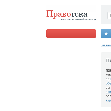
Главна
П
ПО
схв
по
об
вы
при
опр
вир