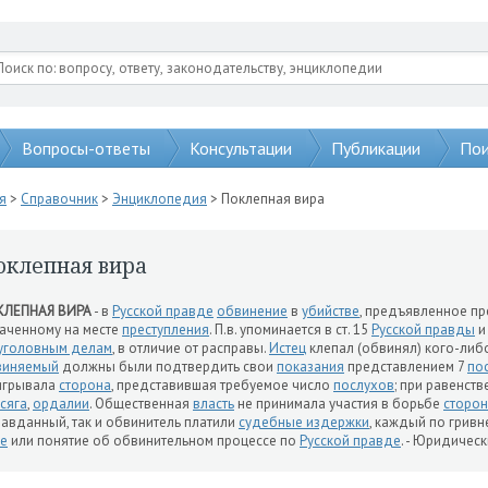
Вопросы-ответы
Консультации
Публикации
Пои
я
>
Справочник
>
Энциклопедия
> Поклепная вира
оклепная вира
КЛЕПНАЯ ВИРА
- в
Русской правде
обвинение
в
убийстве
, предъявленное пр
аченному на месте
преступления
. П.в. упоминается в ст. 15
Русской правды
и
уголовным делам
, в отличие от расправы.
Истец
клепал (обвинял) кого-либо
виняемый
должны были подтвердить свои
показания
представлением 7
по
игрывала
сторона
, представившая требуемое число
послухов
; при равенств
сяга
,
ордалии
. Общественная
власть
не принимала участия в борьбе
сторон
авданный, так и обвинитель платили
судебные издержки
, каждый по гривне
е
или понятие об обвинительном процессе по
Русской правде
. - Юридическ