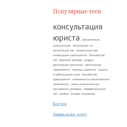
Популярные теги
консультация
юриста
юридическая
консультация
регистрация ип
регистрация ооо
ликвидация ооо
ликвидация предприятия
банкротство
ооо
брачный договор
развод.
регистрация компании
регистрация
предприятия
помощь адвоката
защита
в арбитражном суде
банкротство
предприятия
изменения в учредительных
документах
смена участников ооо
составление договора
перерегистрация
ооо
развод
раздел имущества
Все теги
Заявка на юр. услугу