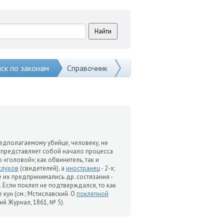
ск по законам
Справочник
едполагаемому убийце, человеку, не
 представляет собой начало процесса
 «головой»; как обвинитель, так и
слухов
(свидетелей), а
иностранец
- 2-х;
е их предпринимались др. состязания -
. Если поклеп не подтверждался, то как
 кун (см.: Мстиславский. О
поклепной
ий Журнал, 1861, № 5).