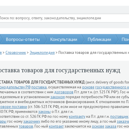
Вопросы-ответы
Консультации
Публикации
Пои
я
>
Справочник
>
Энциклопедия
> Поставка товаров для государственных
оставка товаров для государственных нужд
СТАВКА ТОВАРОВ ДЛЯ ГОСУДАРСТВЕННЫХ НУЖД
(англ. delivery of goods for
онодательству РФ
поставка
, осуществляемая на
основе
государственного к
лючаемых в соответствии с ним
договоров
П.т. для т.н. (ст. 525 ГК РФ*). Г
еделяемые в установленном
законом
порядке потребности РФ или ее суб
жетное и внебюджетных источников финансирования. К отношениям по П.т.
оворе поставки
(ст. 506-523 ГК РФ), если иное не предусмотрено правилами 
 30 ГК РФ, применяются
законы
о П.т. для г.н.
оответствии со ст. 526 ГК РФ по гос-ному
контракту
на П.т. для г.н.
поставщик
вары
гос-ному
заказчику
либо по его указанию иному лицу, а гос-ный
заказч
ставленных
товаров
. Гос-ный
контракт
заключается на
основе
заказа
гос-но