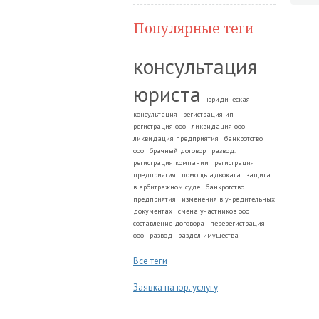
Популярные теги
консультация
юриста
юридическая
консультация
регистрация ип
регистрация ооо
ликвидация ооо
ликвидация предприятия
банкротство
ооо
брачный договор
развод.
регистрация компании
регистрация
предприятия
помощь адвоката
защита
в арбитражном суде
банкротство
предприятия
изменения в учредительных
документах
смена участников ооо
составление договора
перерегистрация
ооо
развод
раздел имущества
Все теги
Заявка на юр. услугу