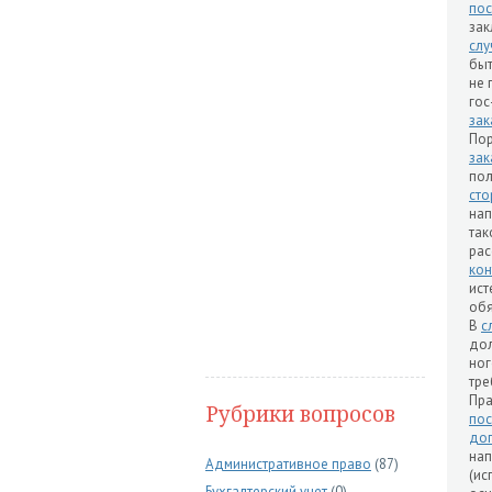
по
зак
слу
бы
не 
гос
зак
Пор
зак
пол
сто
нап
так
рас
кон
ист
обя
В
с
дол
но
тре
Пр
Рубрики вопросов
пос
до
на
Административное право
(87)
(ис
Бухгалтерский учет
(0)