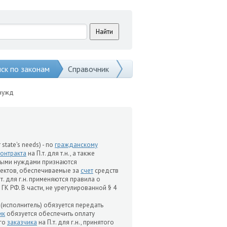
ск по законам
Справочник
 нужд
 state's needs) - по
гражданскому
онтракта
на П.т. для т.н., а также
ос-ными нуждами признаются
ъектов, обеспечиваемые за
счет
средств
 для г.н. применяются правила о
ГК РФ. В части, не урегулированной § 4
(исполнитель) обязуется передать
ик
обязуется обеспечить оплату
го
заказчика
на П.т. для г.н., принятого