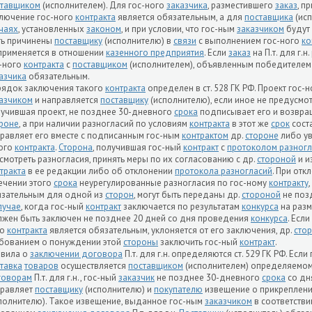
ставщиком
(исполнителем). Для гос-ного
заказчика
, разместившего
заказ
, п
лючение гос-ного
контракта
является обязательным, а для
поставщика
(исп
чаях
, установленных
законом
, и при условии, что гос-ным
заказчиком
будут
ть причинены
поставщику
(исполнителю) в
связи
с выполнением гос-ного
ко
применяется в отношении
казенного предприятия
. Если
заказ
на П.т. для г.
-ного
контракта
с
поставщиком
(исполнителем), объявленным победителе
азчика
обязательным.
ядок заключения такого
контракта
определен в ст. 528 ГК РФ. Проект гос-
азчиком
и направляется
поставщику
(исполнителю), если иное не предусм
учившая проект, не позднее 30-дневного
срока
подписывает его и возвращ
роне
, а при наличии разногласий по условиям
контракта
в этот же
срок
сост
равляет его вместе с подписанным гос-ным
контрактом
др.
стороне
либо ув
ого
контракта
.
Сторона
, получившая гос-ный
контракт
с
протоколом разногл
смотреть разногласия, принять меры по их согласованию с др.
стороной
и и
тракта
в ее редакции либо об отклонении
протокола разногласий
. При от
ечении этого
срока
неурегулированные разногласия по гос-ному
контракту
зательным для одной из
сторон
, могут быть переданы др.
стороной
не поз
лучае
, когда гос-ный
контракт
заключается по результатам
конкурса
на раз
жен быть заключен не позднее 20 дней со дня проведения
конкурса
. Если
го
контракта
является обязательным, уклоняется от его заключения, др.
сто
бованием о понуждении этой
стороны
заключить гос-ный
контракт
.
авила о
заключении договора
П.т. для г.н. определяются ст. 529 ГК РФ. Есл
тавка
товаров
осуществляется
поставщиком
(исполнителем) определяемо
говорам
П.т. для г.н., гос-ный
заказчик
не позднее 30-дневного
срока
со дн
правляет
поставщику
(исполнителю) и
покупателю
извещение о прикреплен
полнителю). Такое извещение, выданное гос-ным
заказчиком
в соответстви