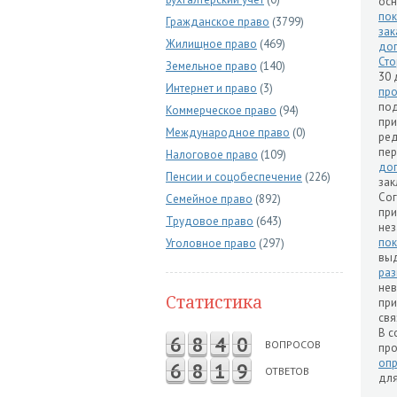
ос
пок
Гражданское право
(3799)
зак
Жилищное право
(469)
до
Сто
Земельное право
(140)
30 
Интернет и право
(3)
про
по
Коммерческое право
(94)
при
Международное право
(0)
ред
пе
Налоговое право
(109)
до
Пенсии и соцобеспечение
(226)
за
Сог
Семейное право
(892)
при
Трудовое право
(643)
нез
пок
Уголовное право
(297)
выд
раз
не
Статистика
при
свя
В с
6
8
4
0
ВОПРОСОВ
пр
оп
6
8
1
9
ОТВЕТОВ
для