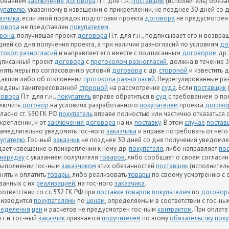
нованием
заключения договора
П.т. для г.н.
Поставщик
(исполнитель) обяза
упателю
, указанному в извещении о прикреплении, не позднее 30 дней со 
азчика
, если иной порядок подготовки проекта
договора
не предусмотрен
говора
не представлен
покупателем
.
рона
, получившая проект
договора
П.т. для г.н., подписывает его и возвра
дней со дня получения проекта, а при наличии разногласий по условиям
до
токол разногласий
и направляет его вместе с подписанным
договором
др.
дписанный проект
договора
с
протоколом разногласий
, должна в течение 
нять меры по согласованию условий
договора
с др.
стороной
и известить д
акции либо об отклонении
протокола разногласий
. Неурегулированные ра
реданы заинтересованной
стороной
на рассмотрение
суда
. Если
поставщик
говора
П.т. для г.н.,
покупатель
вправе обратиться в
суд
с требованием о п
ключить
договор
на условиях разработанного
покупателем
проекта
догово
ласно ст. 530 ГК РФ
покупатель
вправе полностью или частично отказаться 
креплении, и от
заключения договора
на их
поставку
. В этом
случае
постав
амедлительно уведомить гос-ного
заказчика
и вправе потребовать от него
упателю
. Гос-ный
заказчик
не позднее 30 дней со дня получения уведомл
ает извещение о прикреплении к нему др.
покупателя
, либо направляет
по
нарядку
с указанием получателя
товаров
, либо сообщает о своем согласии
выполнении гос-ным
заказчиком
этих обязанностей
поставщик
(исполнитель
нять и оплатить
товары
, либо реализовать
товары
по своему усмотрению с 
занных с их
реализацией
, на гос-ного
заказчика
.
оответствии со ст. 532 ГК РФ при
поставке
товаров
покупателям
по
договор
оизводится
покупателями
по
ценам
, определяемым в соответствии с гос-н
ределения
цен
и расчетов не предусмотрен гос-ным
контрактом
. При оплат
 г.н. гос-ный
заказчик
признается
поручителем
по этому
обязательству
поку