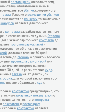
ринятый
поставщиком
(исполнителем),
олнителя) - обязательным лишь в
 возмещены все
убытки
, которые могут
нтракта
. Условие о
возмещении убытков
н. размещается по
конкурсу
, то заключение
м
конкурса
, является для гос-ного
ного
контракта
разрабатывается гос-ным
отрено соглашением между ними.
Сторона
,
ает 1 экземпляр гос-ного
контракта
др.
авляет
протокол разногласий
и
едомляет ее об отказе от заключения
асий
, должна в течение 30 дней
звестить др.
сторону
о принятии гос-ного
клонении
протокола разногласий
или
, заключение которого является
днее 30 дней на рассмотрение
суда
.
мещение
заказа
на П.т. для т.н., он
сторона
, для которой заключение гос-
рона
вправе обратиться в
суд
с
и гос-ным
контрактом
предусмотрено, что
му гос-ным
заказчиком
покупателю
по
я подписания гос-ного
контракта
ии
покупателя
к
поставщику
и с гос-ным
контрактом
, является