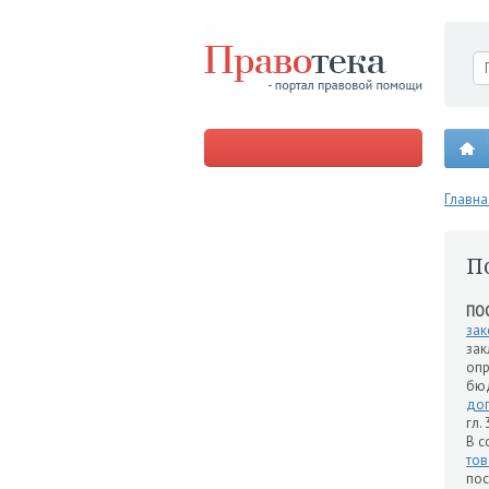
Главна
П
ПО
зак
зак
опр
бюд
дог
гл.
В с
то
по