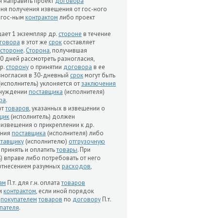
н направить проект
договора
дня получения извещения от гос-ного
 гос-ным
контрактом
либо проект
щает 1 экземпляр др.
стороне
в течение
говора
в этот же
срок
составляет
стороне
.
Сторона
, получившая
30 дней рассмотреть разногласия,
р.
сторону
о принятии
договора
в ее
зногласия в 30-дневный
срок
могут быть
(исполнитель) уклоняется от
заключения
онуждении
поставщика
(исполнителя)
ра
.
от
товаров
, указанных в извещении о
щик
(исполнитель) должен
 извещения о прикреплении к др.
ения
поставщика
(исполнителя) либо
ставщику
(исполнителю)
отгрузочную
 принять и оплатить
товары
. При
) вправе либо потребовать от него
отнесением разумных
расходов
,
ам
П.т. для г.н. оплата
товаров
ым
контрактом
, если иной порядок
е
покупателем
товаров
по
договору
П.т.
пателя
.