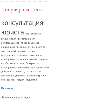
Популярные теги
консультация
юриста
юридическая
консультация
регистрация ип
регистрация ооо
ликвидация ооо
ликвидация предприятия
банкротство
ооо
брачный договор
развод.
регистрация компании
регистрация
предприятия
помощь адвоката
защита
в арбитражном суде
банкротство
предприятия
изменения в учредительных
документах
смена участников ооо
составление договора
перерегистрация
ооо
развод
раздел имущества
Все теги
Заявка на юр. услугу