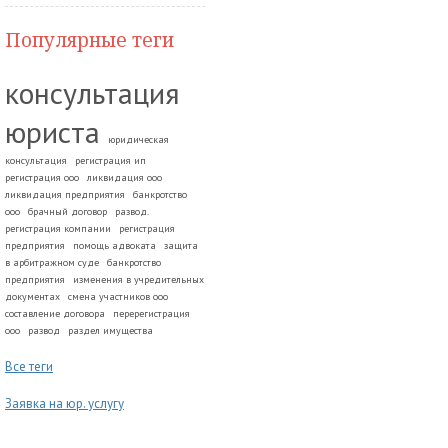
Популярные теги
консультация
юриста
юридическая
консультация
регистрация ип
регистрация ооо
ликвидация ооо
ликвидация предприятия
банкротство
ооо
брачный договор
развод.
регистрация компании
регистрация
предприятия
помощь адвоката
защита
в арбитражном суде
банкротство
предприятия
изменения в учредительных
документах
смена участников ооо
составление договора
перерегистрация
ооо
развод
раздел имущества
Все теги
Заявка на юр. услугу