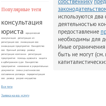
собственнику
пре
законодательство
Популярные теги
используются два 
консультация
деятельностью ко
юриста
предоставление
п
юридическая
необходимы для д
консультация
регистрация ип
регистрация ооо
ликвидация ооо
Иные ограничени
ликвидация предприятия
банкротство
ооо
брачный договор
развод.
быть не могут (см.
регистрация компании
регистрация
предприятия
помощь адвоката
защита
капиталистическ
в арбитражном суде
банкротство
предприятия
изменения в учредительных
документах
смена участников ооо
составление договора
перерегистрация
ооо
развод
раздел имущества
Все теги
Заявка на юр. услугу