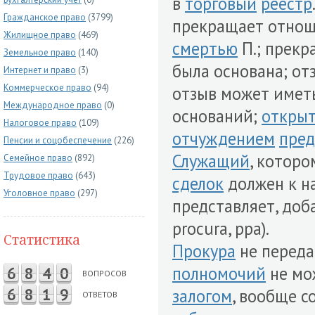
в
торговый
реестр
Гражданское право
(3799)
прекращает отно
Жилищное право
(469)
смертью
П.; прек
Земельное право
(140)
была основана; о
Интернет и право
(3)
Коммерческое право
(94)
отзыв может иметь
Международное право
(0)
оснований;
откры
Налоговое право
(109)
отчуждением
пре
Пенсии и соцобеспечение
(226)
Служащий
, котор
Семейное право
(892)
Трудовое право
(643)
сделок
должен к 
Уголовное право
(297)
представляет, доб
procura, ppa).
Статистика
Прокура
не переда
полномочий
не мо
6
8
4
0
ВОПРОСОВ
6
8
1
9
залогом
, вообще 
ОТВЕТОВ