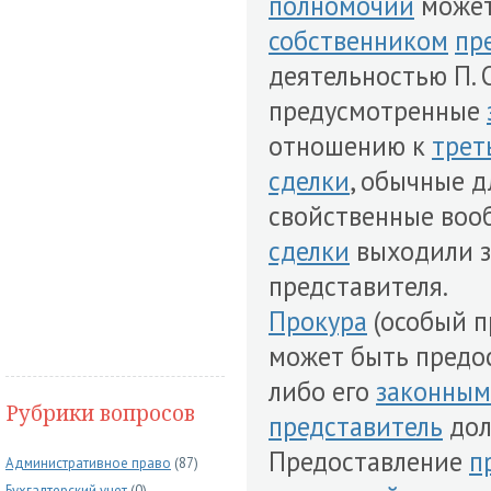
полномочий
может
собственником
пр
деятельностью П.
предусмотренные
отношению к
трет
сделки
, обычные 
свойственные во
сделки
выходили з
представителя.
Прокура
(особый 
может быть предо
либо его
законным
Рубрики вопросов
представитель
дол
Предоставление
п
Административное право
(87)
Бухгалтерский учет
(0)