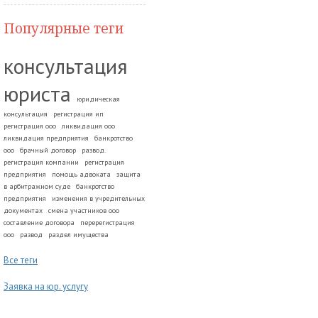
Популярные теги
консультация
юриста
юридическая
консультация
регистрация ип
регистрация ооо
ликвидация ооо
ликвидация предприятия
банкротство
ооо
брачный договор
развод.
регистрация компании
регистрация
предприятия
помощь адвоката
защита
в арбитражном суде
банкротство
предприятия
изменения в учредительных
документах
смена участников ооо
составление договора
перерегистрация
ооо
развод
раздел имущества
Все теги
Заявка на юр. услугу